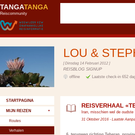
TANGA
TANGA
Reiscommunity
LOU & STE
[ Dinsdag 14 Februari 2012 ]
REISBLOG SIGNUP
offline
Laatste check-in 652 da
STARTPAGINA
REISVERHAAL «T
MIJN REIZEN
Iran, misschien wel de oudste
31 Oktober 2016 - Laatste Aan
Routes
Verhalen
6. terugweg richting Teheran, provi