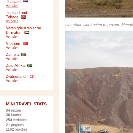
Thailand
Verhalen
Trinidad and
Tobago
Verhalen
hier staan wat koeien te grazen. Mees
Verenigde Arabische
Emiraten
Verhalen
Vietnam
Verhalen
Zambia
Verhalen
Zuid-Afrika
Verhalen
Zwitserland
Verhalen
MINI TRAVEL STATS
34
reizen
36
landen
254
verhalen
21
paginas
1162
reacties