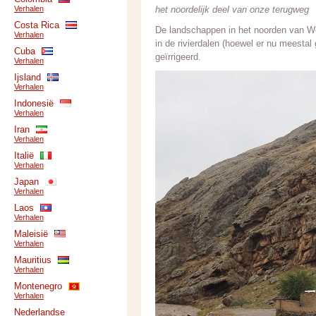
Verhalen
het noordelijk deel van onze terugweg
Costa Rica
De landschappen in het noorden van Wes
Verhalen
in de rivierdalen (hoewel er nu meestal 
Cuba
geïrrigeerd.
Verhalen
Ijsland
Verhalen
Indonesië
Verhalen
Iran
Verhalen
Italië
Verhalen
Japan
Verhalen
Laos
Verhalen
Maleisië
Verhalen
Mauritius
Verhalen
Montenegro
Verhalen
Nederlandse