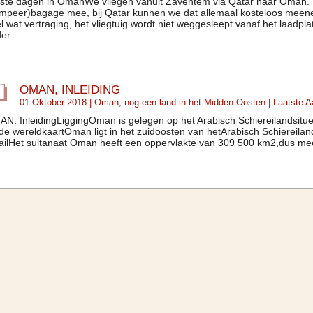
ste dagen in OmanWe vliegen vanuit Zaventem via Qatar naar Oman.
mpeer)bagage mee, bij Qatar kunnen we dat allemaal kosteloos meenem
l wat vertraging, het vliegtuig wordt niet weggesleept vanaf het laadpl
er...
OMAN, INLEIDING
01 Oktober 2018 |
Oman, nog een land in het Midden-Oosten
| Laatste 
N: InleidingLiggingOman is gelegen op het Arabisch Schiereilandsitue
de wereldkaartOman ligt in het zuidoosten van hetArabisch Schiereilan
ailHet sultanaat Oman heeft een oppervlakte van 309 500 km2,dus me