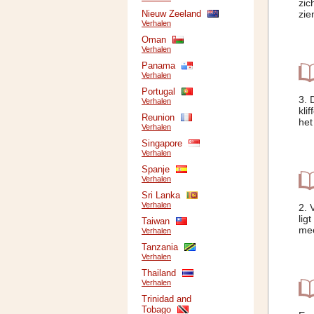
zic
Nieuw Zeeland
zie
Verhalen
Oman
Verhalen
Panama
Verhalen
Portugal
3. 
Verhalen
kli
Reunion
het
Verhalen
Singapore
Verhalen
Spanje
Verhalen
Sri Lanka
Verhalen
2. 
lig
Taiwan
mee
Verhalen
Tanzania
Verhalen
Thailand
Verhalen
Trinidad and
Tobago