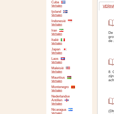
Cuba
VERH
Verhalen
Ijsland
Verhalen
Indonesië
Verhalen
Iran
De 
Verhalen
gro
Italië
de 
Verhalen
Japan
Verhalen
Laos
Verhalen
Maleisië
8. 
Verhalen
zij
Mauritius
ach
Verhalen
Montenegro
Verhalen
Nederlandse
Antillen
Verhalen
Nicaragua
(Dh
Verhalen