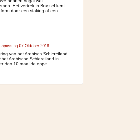
 We hebben nogal wat
en. Het vertrek in Brussel kent
atform door een staking of een
Aanpassing 07 Oktober 2018
ring van het Arabisch Schiereiland
dhet Arabische Schiereiland in
er dan 10 maal de oppe...