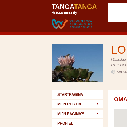
TANGA
TANGA
Reiscommunity
LO
[ Dinsdag 
REISBL
offlin
STARTPAGINA
OMA
MIJN REIZEN
MIJN PAGINA'S
PROFIEL