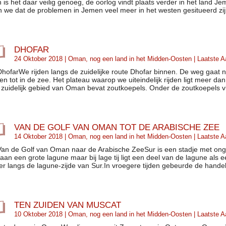
h is het daar veilig genoeg, de oorlog vindt plaats verder in het land 
n we dat de problemen in Jemen veel meer in het westen gesitueerd zi
DHOFAR
24 Oktober 2018 |
Oman, nog een land in het Midden-Oosten
| Laatste 
DhofarWe rijden langs de zuidelijke route Dhofar binnen. De weg gaat ni
ffen tot in de zee. Het plateau waarop we uiteindelijk rijden ligt meer
 zuidelijk gebied van Oman bevat zoutkoepels. Onder de zoutkoepels v
VAN DE GOLF VAN OMAN TOT DE ARABISCHE ZEE
14 Oktober 2018 |
Oman, nog een land in het Midden-Oosten
| Laatste 
Van de Golf van Oman naar de Arabische ZeeSur is een stadje met ong
t aan een grote lagune maar bij lage tij ligt een deel van de lagune als 
r langs de lagune-zijde van Sur.In vroegere tijden gebeurde de handel 
TEN ZUIDEN VAN MUSCAT
10 Oktober 2018 |
Oman, nog een land in het Midden-Oosten
| Laatste 