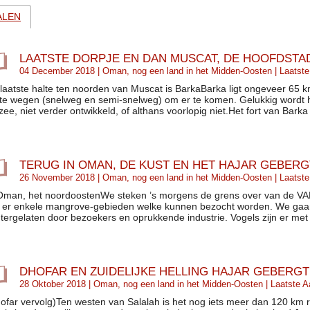
ALEN
LAATSTE DORPJE EN DAN MUSCAT, DE HOOFDSTA
04 December 2018 |
Oman, nog een land in het Midden-Oosten
| Laatst
laatste halte ten noorden van Muscat is BarkaBarka ligt ongeveer 65 km
te wegen (snelweg en semi-snelweg) om er te komen. Gelukkig wordt hi
zee, niet verder ontwikkeld, of althans voorlopig niet.Het fort van Barka
TERUG IN OMAN, DE KUST EN HET HAJAR GEBERG
26 November 2018 |
Oman, nog een land in het Midden-Oosten
| Laatst
Oman, het noordoostenWe steken ’s morgens de grens over van de V
n er enkele mangrove-gebieden welke kunnen bezocht worden. We gaan 
tergelaten door bezoekers en oprukkende industrie. Vogels zijn er met 
DHOFAR EN ZUIDELIJKE HELLING HAJAR GEBERGT
28 Oktober 2018 |
Oman, nog een land in het Midden-Oosten
| Laatste A
ofar vervolg)Ten westen van Salalah is het nog iets meer dan 120 km 