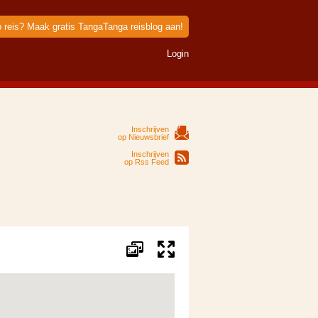
p reis? Maak gratis TangaTanga reisblog aan!
Login
Inschrijven
op Nieuwsbrief
Inschrijven
op Rss Feed