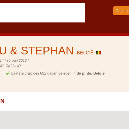
Ga je o
U & STEPHAN
BELGIË
14 Februari 2012 ]
OG SIGNUP
e
Laatste check-in 651 dagen geleden in
de pinte, België
N