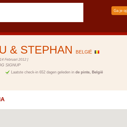
Ga je o
U & STEPHAN
BELGIË
14 Februari 2012 ]
OG SIGNUP
e
Laatste check-in 652 dagen geleden in
de pinte, België
NA