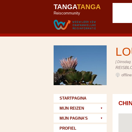
TANGA
TANGA
Reiscommunity
LO
[ Dinsdag 
REISBL
offlin
STARTPAGINA
CHI
MIJN REIZEN
MIJN PAGINA'S
PROFIEL