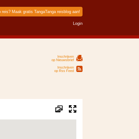
p reis? Maak gratis TangaTanga reisblog aan!
Login
Inschrijven
op Nieuwsbrief
Inschrijven
op Rss Feed