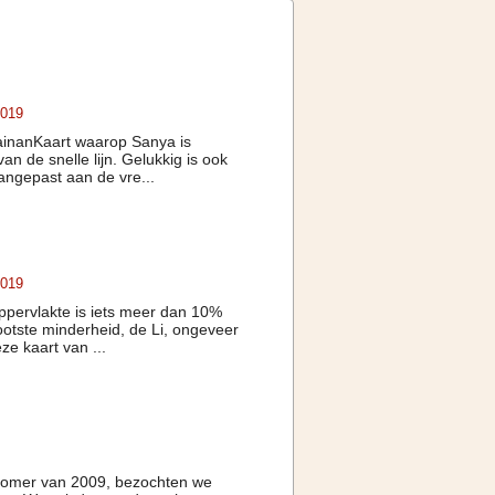
2019
HainanKaart waarop Sanya is
 de snelle lijn. Gelukkig is ook
aangepast aan de vre...
2019
oppervlakte is iets meer dan 10%
otste minderheid, de Li, ongeveer
ze kaart van ...
zomer van 2009, bezochten we