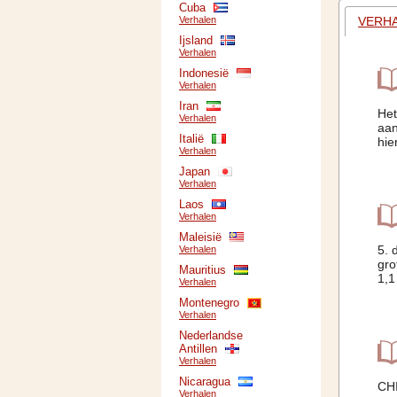
Cuba
VERH
Verhalen
Ijsland
Verhalen
Indonesië
Verhalen
Iran
Het
Verhalen
aan
Italië
hie
Verhalen
Japan
Verhalen
Laos
Verhalen
Maleisië
5. 
Verhalen
gro
Mauritius
1,1
Verhalen
Montenegro
Verhalen
Nederlandse
Antillen
Verhalen
Nicaragua
CHI
Verhalen