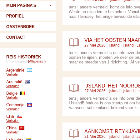
MIJN PAGINA'S
tenzij anders vermeld, komt de info ov
Westman eilanden te bezoeken. Vanuit 
PROFIEL
naar Heimaey, het enige bewoonde eilan
GASTENBOEK
CONTACT
VIA HET OOSTEN NAAR
27 Mei 2026 |
Ijsland
|
Ijsland
| L
tenzij anders vermeld is de info over 
REIS HISTORIEK
oosten te rijden, moeten we over de br
Chronologisch
|
Alfabetisch
maar de breedte van 1 rijrichting. Al vel
Argentinië
Verhalen
Australië
IJSLAND, HET NOORD
Verhalen
27 Mei 2026 |
Ijsland
|
Ijsland
| L
België
Verhalen
tenzij anders vermeld is de info over 
IJslandBlönduos is ons startpunt om he
Cambodja
Vatnsnes schiereiland, bekend voor zij
Verhalen
Chili
Verhalen
China
AANKOMST, REYKJAVI
Verhalen
21 Mei 2026 |
Ijsland
|
Ijsland
| L
Colombia