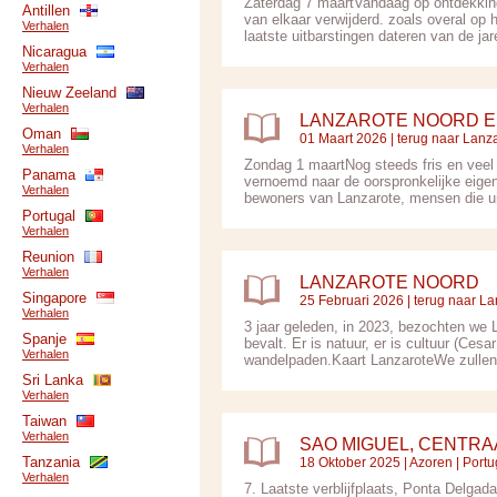
Zaterdag 7 maartVandaag op ontdekking
Antillen
van elkaar verwijderd. zoals overal op h
Verhalen
laatste uitbarstingen dateren van de jar
Nicaragua
Verhalen
Nieuw Zeeland
Verhalen
LANZAROTE NOORD 
Oman
01 Maart 2026 |
terug naar Lanz
Verhalen
Zondag 1 maartNog steeds fris en veel
Panama
vernoemd naar de oorspronkelijke eigena
Verhalen
bewoners van Lanzarote, mensen die uit
Portugal
Verhalen
Reunion
Verhalen
LANZAROTE NOORD
Singapore
25 Februari 2026 |
terug naar La
Verhalen
3 jaar geleden, in 2023, bezochten we 
Spanje
bevalt. Er is natuur, er is cultuur (Cesa
Verhalen
wandelpaden.Kaart LanzaroteWe zullen h
Sri Lanka
Verhalen
Taiwan
Verhalen
SAO MIGUEL, CENTRA
Tanzania
18 Oktober 2025 |
Azoren
|
Portu
Verhalen
7. Laatste verblijfplaats, Ponta Delgad