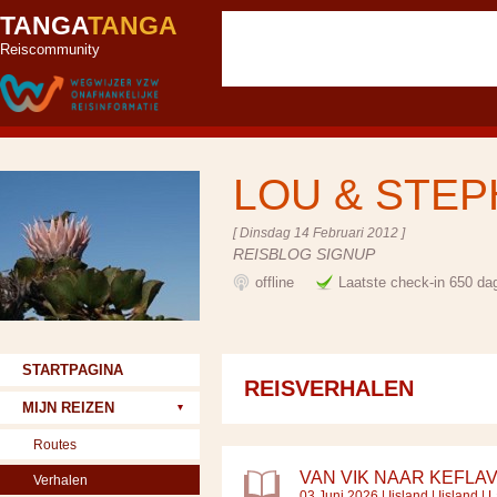
TANGA
TANGA
Reiscommunity
LOU & STE
[ Dinsdag 14 Februari 2012 ]
REISBLOG SIGNUP
offline
Laatste check-in 650 da
STARTPAGINA
REISVERHALEN
MIJN REIZEN
Routes
VAN VIK NAAR KEFLAV
Verhalen
03 Juni 2026 |
Ijsland
|
Ijsland
| L