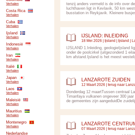
tenzij anders vermeld is de info over d
Verhalen
luchthaven ligt in Kevlavik, 50 km wes
Costa Rica
busstation in Reykjavik. Kleinere busjes
Verhalen
Cuba
Verhalen
Ijsland
IJSLAND: INLEIDING
Verhalen
18 Mei 2026 |
Ijsland
|
Ijsland
| L
Indonesië
IJSLAND 1.Inleiding, geologieIjsland li
Verhalen
onder de poolcirkel (uitgezonderd 1 eila
Iran
km afstand.Ijsland is het meest westelij
Verhalen
Italië
Verhalen
Japan
LANZAROTE ZUIDEN
Verhalen
12 Maart 2026 |
terug naar Lanz
Laos
Donderdag 12 maartTussen centraal Lanz
Verhalen
Timanfaya vulkanen ongeveer 300 jaar 
Maleisië
de gemeentes zijn aangeduidDe zuidelij
Verhalen
Mauritius
Verhalen
Montenegro
LANZAROTE CENTRU
Verhalen
07 Maart 2026 |
terug naar Lanz
Nederlandse