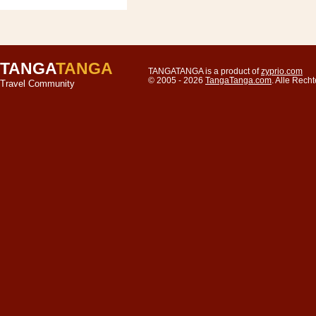
TANGA
TANGA
TANGATANGA is a product of
zyprio.com
© 2005 - 2026
TangaTanga.com
. Alle Rec
Travel Community