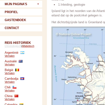
MIJN PAGINA'S
1.Inleiding, geologie
Ijsland ligt in het noorden van de Atla
PROFIEL
eiland dat op de poolcirkel gelegen is.
GASTENBOEK
Het dichtstbijzijnde land is Groenland 
CONTACT
REIS HISTORIEK
Chronologisch
|
Alfabetisch
Argentinië
Verhalen
Australië
Verhalen
België
Verhalen
Cambodja
Verhalen
Chili
Verhalen
China
Verhalen
Colombia