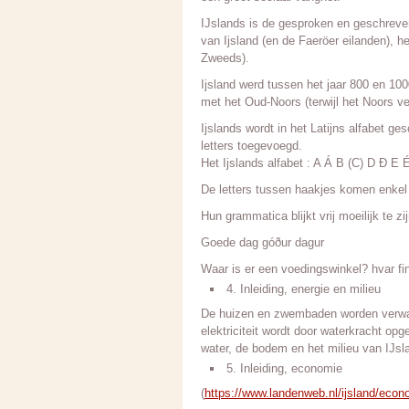
IJslands is de gesproken en geschreven
van Ijsland (en de Faeröer eilanden), 
Zweeds).
Ijsland werd tussen het jaar 800 en 10
met het Oud-Noors (terwijl het Noors v
Ijslands wordt in het Latijns alfabet ge
letters toegevoegd.
Het Ijslands alfabet : A Á B (C) D Ð 
De letters tussen haakjes komen enkel i
Hun grammatica blijkt vrij moeilijk te z
Goede dag góður dagur
Waar is er een voedingswinkel? hvar f
4. Inleiding, energie en milieu
De huizen en zwembaden worden verwarm
elektriciteit wordt door waterkracht o
water, de bodem en het milieu van IJsl
5. Inleiding, economie
(
https://www.landenweb.nl/ijsland/econ