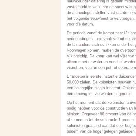
nauwkeuriger datering is gedaan midde
vastgesteld in welk jaar de sneeuw is ge
de archeologen stellen vast dat de eer
het volgende eeuwfeest te vervroegen.
voor die datum.
De periode vanaf de komst naar IJsland 
nederzettingen – die vaak ver uit elka
de IJslanders zich schikken onder het
Noorwegen komen, maken de overtocht ni
Vikingschip. De knarr kan wel vijfentwin
alleen moet er water en voedsel worde
visnetten, vuur in een pot, et cetera 
Er moeten in eerste instantie duizenden
50.000 zielen. De kolonisten bouwen hun
een belangrijke plaats inneemt. Ook de
een droevig lot. Ze worden uitgeroeid.
Op het moment dat de kolonisten arriver
nodig hebben voor de constructie van 
slinken. Ongeveer 80 procent van de bo
af te nemen tot de schamele 1 procent
kolonisten grasland aan dat door begraz
bodem van de hoger gelegen gebieden sp