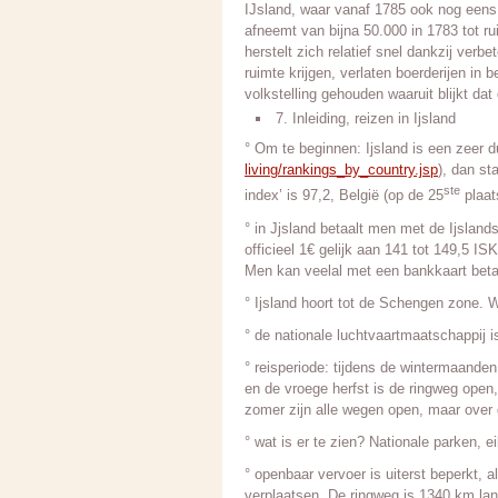
IJsland, waar vanaf 1785 ook nog eens 
afneemt van bijna 50.000 in 1783 tot r
herstelt zich relatief snel dankzij ver
ruimte krijgen, verlaten boerderijen in
volkstelling gehouden waaruit blijkt d
7. Inleiding, reizen in Ijsland
° Om te beginnen: Ijsland is een zeer 
living/rankings_by_country.jsp
), dan st
ste
index’ is 97,2, België (op de 25
plaat
° in Jjsland betaalt men met de Ijsland
officieel 1€ gelijk aan 141 tot 149,5 ISK
Men kan veelal met een bankkaart beta
° Ijsland hoort tot de Schengen zone. 
° de nationale luchtvaartmaatschappij 
° reisperiode: tijdens de wintermaanden
en de vroege herfst is de ringweg open
zomer zijn alle wegen open, maar over
° wat is er te zien? Nationale parken, 
° openbaar vervoer is uiterst beperkt, 
verplaatsen. De ringweg is 1340 km lan