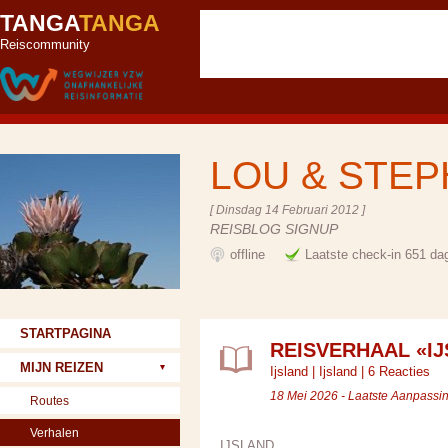
TANGA
TANGA
Reiscommunity
LOU & STE
[ Dinsdag 14 Februari 2012 ]
REISBLOG SIGNUP
offline
Laatste check-in 651 da
STARTPAGINA
REISVERHAAL «IJ
MIJN REIZEN
Ijsland
|
Ijsland
|
6 Reacties
18 Mei 2026 - Laatste Aanpassi
Routes
Verhalen
IJSLAND