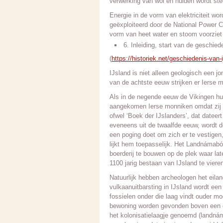
verwerking van wol en huiden wordt stee
Energie in de vorm van elektriciteit wo
geëxploiteerd door de National Power C
vorm van heet water en stoom voorziet
6. Inleiding, start van de geschied
(
https://historiek.net/geschiedenis-van-
IJsland is niet alleen geologisch een jo
van de achtste eeuw strijken er Ierse 
Als in de negende eeuw de Vikingen hun
aangekomen Ierse monniken omdat zij nie
ofwel ‘Boek der IJslanders’, dat datee
eveneens uit de twaalfde eeuw, wordt d
een poging doet om zich er te vestigen
lijkt hem toepasselijk. Het Landnámabó
boerderij te bouwen op de plek waar lat
1100 jarig bestaan van IJsland te viere
Natuurlijk hebben archeologen het eilan
vulkaanuitbarsting in IJsland wordt een 
fossielen onder die laag vindt ouder moe
bewoning worden gevonden boven een dub
het kolonisatielaagje genoemd (landná