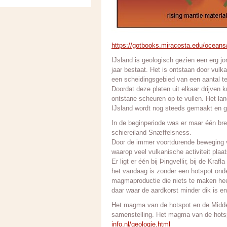
https://gotbooks.miracosta.edu/oceans
IJsland is geologisch gezien een erg jon
jaar bestaat. Het is ontstaan door vul
een scheidingsgebied van een aantal tek
Doordat deze platen uit elkaar drijven
ontstane scheuren op te vullen. Het la
IJsland wordt nog steeds gemaakt en ge
In de beginperiode was er maar één breu
schiereiland Snæffelsness.
Door de immer voortdurende beweging va
waarop veel vulkanische activiteit plaat
Er ligt er één bij Þingvellir, bij de Kr
het vandaag is zonder een hotspot onde
magmaproductie die niets te maken heef
daar waar de aardkorst minder dik is e
Het magma van de hotspot en de Midden
samenstelling. Het magma van de hotsp
info.nl/geologie.html