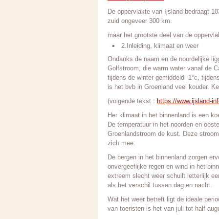
De oppervlakte van Ijsland bedraagt 1
zuid ongeveer 300 km.
maar het grootste deel van de oppervl
2.Inleiding, klimaat en weer
Ondanks de naam en de noordelijke liggin
Golfstroom, die warm water vanaf de Ca
tijdens de winter gemiddeld -1°c, tijd
is het bvb in Groenland veel kouder. K
(volgende tekst :
https://www.ijsland-in
Her klimaat in het binnenland is een ko
De temperatuur in het noorden en oosten
Groenlandstroom de kust. Deze stroom 
zich mee.
De bergen in het binnenland zorgen ervoo
onvergeeflijke regen en wind in het bi
extreem slecht weer schuilt letterlijk e
als het verschil tussen dag en nacht.
Wat het weer betreft ligt de ideale per
van toeristen is het van juli tot half au