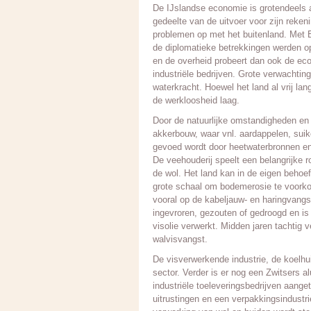
De IJslandse economie is grotendeels a
gedeelte van de uitvoer voor zijn reken
problemen op met het buitenland. Met En
de diplomatieke betrekkingen werden op
en de overheid probeert dan ook de ec
industriële bedrijven. Grote verwachti
waterkracht. Hoewel het land al vrij la
de werkloosheid laag.
Door de natuurlijke omstandigheden en 
akkerbouw, waar vnl. aardappelen, suik
gevoed wordt door heetwaterbronnen en
De veehouderij speelt een belangrijke 
de wol. Het land kan in de eigen behoe
grote schaal om bodemerosie te voorkom
vooral op de kabeljauw- en haringvangs
ingevroren, gezouten of gedroogd en is
visolie verwerkt. Midden jaren tachtig 
walvisvangst.
De visverwerkende industrie, de koelhu
sector. Verder is er nog een Zwitsers a
industriële toeleveringsbedrijven aan
uitrustingen en een verpakkingsindustrie