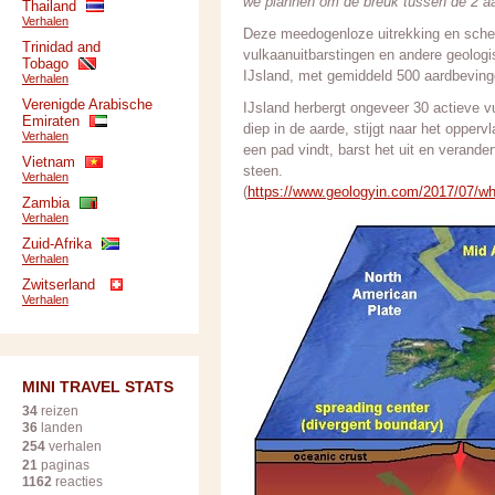
we plannen om de breuk tussen de 2 aa
Thailand
Verhalen
Deze meedogenloze uitrekking en scheur
Trinidad and
vulkaanuitbarstingen en andere geolog
Tobago
IJsland, met gemiddeld 500 aardbevinge
Verhalen
Verenigde Arabische
IJsland herbergt ongeveer 30 actieve v
Emiraten
diep in de aarde, stijgt naar het oppe
Verhalen
een pad vindt, barst het uit en verande
Vietnam
steen.
Verhalen
(
https://www.geologyin.com/2017/07/why
Zambia
Verhalen
Zuid-Afrika
Verhalen
Zwitserland
Verhalen
MINI TRAVEL STATS
34
reizen
36
landen
254
verhalen
21
paginas
1162
reacties