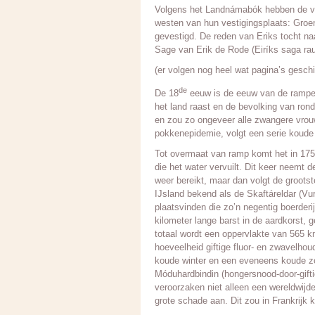
Volgens het Landnámabók hebben de vro
westen van hun vestigingsplaats: Groen
gevestigd. De reden van Eriks tocht naa
Sage van Erik de Rode (Eiríks saga rau
(er volgen nog heel wat pagina’s gesch
de
De 18
eeuw is de eeuw van de rampen.
het land raast en de bevolking van rond
en zou zo ongeveer alle zwangere vrouw
pokkenepidemie, volgt een serie koude j
Tot overmaat van ramp komt het in 1755
die het water vervuilt. Dit keer neemt 
weer bereikt, maar dan volgt de grootst
IJsland bekend als de Skaftáreldar (Vur
plaatsvinden die zo’n negentig boerder
kilometer lange barst in de aardkorst, 
totaal wordt een oppervlakte van 565 k
hoeveelheid giftige fluor- en zwavelhou
koude winter en een eveneens koude zo
Móduhardbindin (hongersnood-door-gif
veroorzaken niet alleen een wereldwijd
grote schade aan. Dit zou in Frankrij