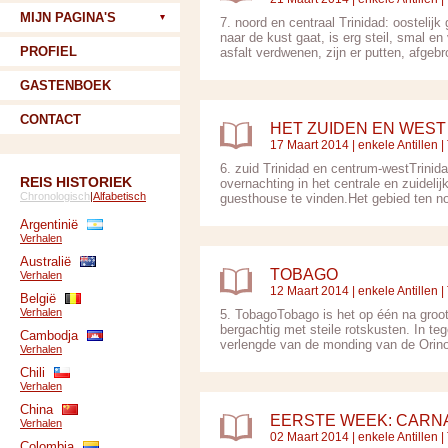
MIJN PAGINA'S
7. noord en centraal Trinidad: oostelijk
naar de kust gaat, is erg steil, smal e
PROFIEL
asfalt verdwenen, zijn er putten, afgebr
GASTENBOEK
CONTACT
HET ZUIDEN EN WEST
17 Maart 2014 |
enkele Antillen
|
6. zuid Trinidad en centrum-westTrinidad
REIS HISTORIEK
overnachting in het centrale en zuidel
Chronologisch
|
Alfabetisch
guesthouse te vinden.Het gebied ten no
Argentinië
Verhalen
Australië
TOBAGO
Verhalen
12 Maart 2014 |
enkele Antillen
|
België
Verhalen
5. TobagoTobago is het op één na groots
bergachtig met steile rotskusten. In tege
Cambodja
verlengde van de monding van de Orinoco
Verhalen
Chili
Verhalen
China
EERSTE WEEK: CARNA
Verhalen
02 Maart 2014 |
enkele Antillen
|
Colombia