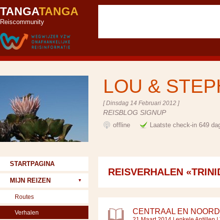
TANGA
TANGA
Reiscommunity
LOU & STE
[ Dinsdag 14 Februari 2012 ]
REISBLOG SIGNUP
offline
Laatste check-in 649 da
STARTPAGINA
REISVERHALEN «TRIN
MIJN REIZEN
Routes
CENTRAAL EN NOORD 
Verhalen
21 Maart 2014 |
enkele Antillen
|