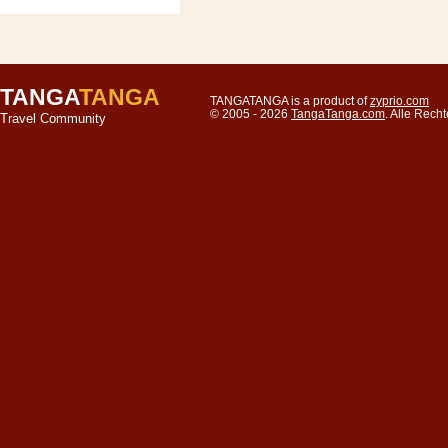
TANGA
TANGA
TANGATANGA is a product of
zyprio.com
© 2005 - 2026
TangaTanga.com
. Alle Rec
Travel Community