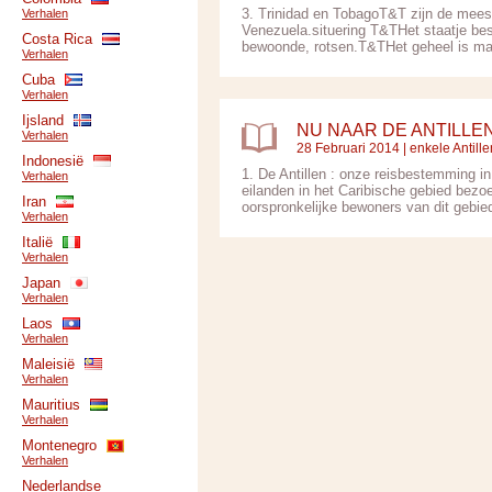
3. Trinidad en TobagoT&T zijn de meest
Verhalen
Venezuela.situering T&THet staatje bes
Costa Rica
bewoonde, rotsen.T&THet geheel is maar
Verhalen
Cuba
Verhalen
Ijsland
NU NAAR DE ANTILLE
Verhalen
28 Februari 2014 |
enkele Antille
Indonesië
1. De Antillen : onze reisbestemming i
Verhalen
eilanden in het Caribische gebied bez
Iran
oorspronkelijke bewoners van dit gebied
Verhalen
Italië
Verhalen
Japan
Verhalen
Laos
Verhalen
Maleisië
Verhalen
Mauritius
Verhalen
Montenegro
Verhalen
Nederlandse