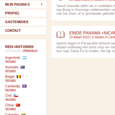
MIJN PAGINA'S
Vanuit Granada rijden we in zuidelijke
erg droog is.Sommige veldenworden van 
PROFIEL
van het meer, of er grondwater gebruikt
GASTENBOEK
CONTACT
EINDE PANAMA +NICA
15 Maart 2020 |
2 landen in Cen
laatste dagen in PanamaDe afstand van
REIS HISTORIEK
dorpen onderweg een korte stop om mens
Chronologisch
|
Alfabetisch
bus naar Santa Fe te vinden, het ligt noo
Argentinië
Verhalen
Australië
Verhalen
België
Verhalen
Cambodja
Verhalen
Chili
Verhalen
China
Verhalen
Colombia