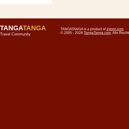
TANGA
TANGA
TANGATANGA is a product of
zyprio.com
© 2005 - 2026
TangaTanga.com
. Alle Rec
Travel Community