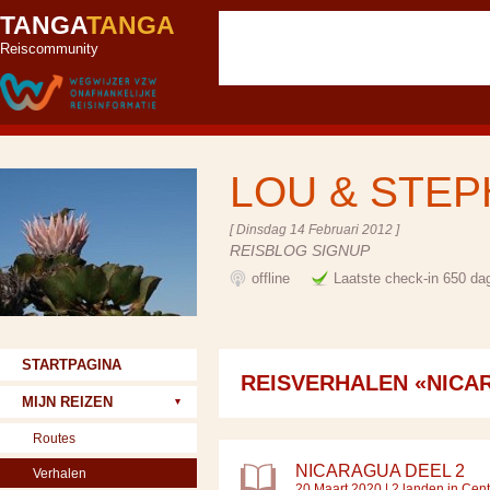
TANGA
TANGA
Reiscommunity
LOU & STE
[ Dinsdag 14 Februari 2012 ]
REISBLOG SIGNUP
offline
Laatste check-in 650 da
STARTPAGINA
REISVERHALEN «NICA
MIJN REIZEN
Routes
NICARAGUA DEEL 2
Verhalen
20 Maart 2020 |
2 landen in Cen