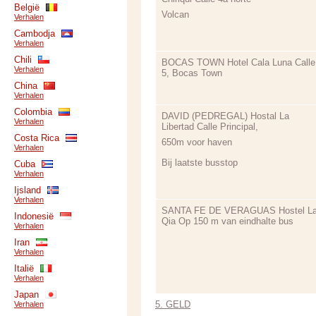
België
Volcan
Verhalen
Cambodja
Verhalen
Chili
BOCAS TOWN Hotel Cala Luna Calle
Verhalen
5, Bocas Town
China
Verhalen
Colombia
DAVID (PEDREGAL) Hostal La
Verhalen
Libertad Calle Principal,
Costa Rica
650m voor haven
Verhalen
Bij laatste busstop
Cuba
Verhalen
Ijsland
Verhalen
SANTA FE DE VERAGUAS Hostel L
Indonesië
Qia Op 150 m van eindhalte bus
Verhalen
Iran
Verhalen
Italië
Verhalen
Japan
5. GELD
Verhalen