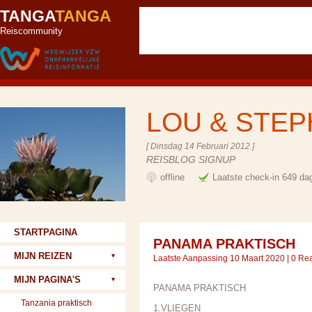
TANGA
TANGA
Reiscommunity
LOU & STE
[ Dinsdag 14 Februari 2012 ]
REISBLOG SIGNUP
offline
Laatste check-in 649 da
STARTPAGINA
PANAMA PRAKTISCH
MIJN REIZEN
Laatste Aanpassing 10 Maart 2020 |
0 Rea
MIJN PAGINA'S
PANAMA PRAKTISCH
Tanzania praktisch
1.VLIEGEN