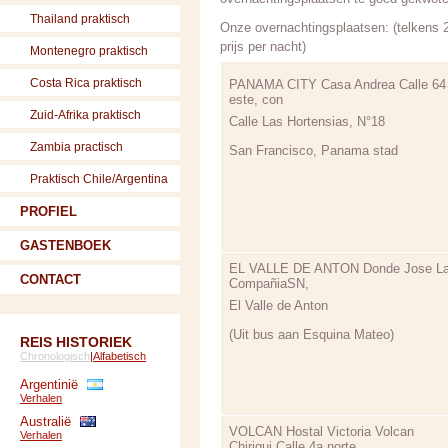
Thailand praktisch
Onze overnachtingsplaatsen: (telkens 
prijs per nacht)
Montenegro praktisch
Costa Rica praktisch
PANAMA CITY Casa Andrea Calle 64
este, con
Zuid-Afrika praktisch
Calle Las Hortensias, N°18
Zambia practisch
San Francisco, Panama stad
Praktisch Chile/Argentina
PROFIEL
GASTENBOEK
EL VALLE DE ANTON Donde Jose L
CONTACT
CompañiaSN,
El Valle de Anton
(Uit bus aan Esquina Mateo)
REIS HISTORIEK
Chronologisch
|
Alfabetisch
Argentinië
Verhalen
Australië
VOLCAN Hostal Victoria Volcan
Verhalen
Chiriqui Calle 4a norte