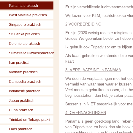
Panama praktisch
Er zijn verschillende luchtvaartmaatsc
West Maleisië praktisch
Wij kozen voor KLM, rechtstreekse vlu
2.VOORBEREIDING
Singapore praktisch
Er zijn (2020 weinig recente reisgids
Sri Lanka praktisch
Guides.We gebruiken beide, ze hebben 
Colombia praktisch
Ik gebruik ook Tripadvisor om te kijken
Sumatra&Sulawesipractisch
Als kaart gebruiken we steeds deze v
kaart
Iran practisch
3. VERPLAATSING in PANAMA
Vietnam practisch
We doen de verplaatsingen met het ope
Cambodia practisch
vermeld van waar naar waar er bussen r
Veel mensen gebruiken bussen, dus het k
Indonesië practisch
beginbusstation, dan heb je zeker plaat
Japan praktisch
Bussen zijn NIET toegankelijk voor men
Cuba praktisch
4. OVERNACHTINGEN
Trinidad en Tobago prakti
Panama is geen goedkoop land, reken d
van Tripadvisor, en boek dan via booki
Laos praktisch
overnachtingsplaatsen té goed gekwote