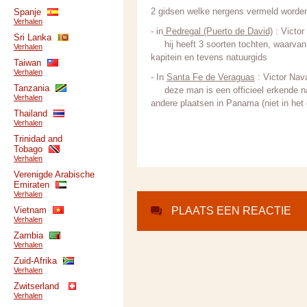
2 gidsen welke nergens vermeld worden
Spanje
Verhalen
- in
Pedregal (Puerto de David)
: Victor
Sri Lanka
hij heeft 3 soorten tochten, waarvan 1
Verhalen
kapitein en tevens natuurgids
Taiwan
Verhalen
- In
Santa Fe de Veraguas
: Victor Nav
Tanzania
deze man is een officieel erkende nat
Verhalen
andere plaatsen in Panama (niet in het o
Thailand
Verhalen
Trinidad and
Tobago
Verhalen
Verenigde Arabische
Emiraten
Verhalen
Vietnam
PLAATS EEN REACTIE
Verhalen
Zambia
Verhalen
Zuid-Afrika
Verhalen
Zwitserland
Verhalen