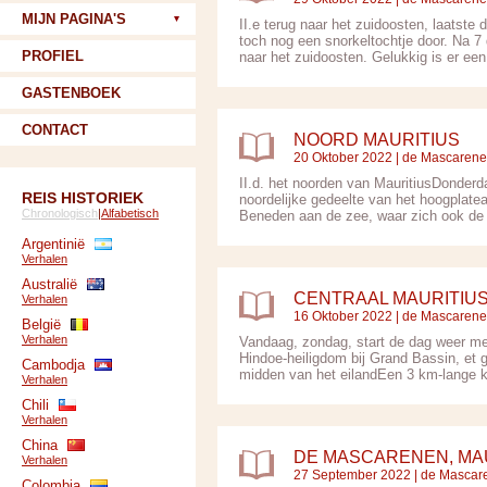
MIJN PAGINA'S
II.e terug naar het zuidoosten, laatste
toch nog een snorkeltochtje door. Na 7
PROFIEL
naar het zuidoosten. Gelukkig is er een 
GASTENBOEK
CONTACT
NOORD MAURITIUS
20 Oktober 2022 |
de Mascaren
II.d. het noorden van MauritiusDonderd
REIS HISTORIEK
noordelijke gedeelte van het hoogplat
Chronologisch
|
Alfabetisch
Beneden aan de zee, waar zich ook de h
Argentinië
Verhalen
Australië
CENTRAAL MAURITIUS
Verhalen
16 Oktober 2022 |
de Mascaren
België
Verhalen
Vandaag, zondag, start de dag weer met
Hindoe-heiligdom bij Grand Bassin, et g
Cambodja
midden van het eilandEen 3 km-lange ka
Verhalen
Chili
Verhalen
China
DE MASCARENEN, MA
Verhalen
27 September 2022 |
de Mascar
Colombia