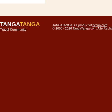
TANGA
TANGA
TANGATANGA is a product of
zyprio.com
© 2005 - 2026
TangaTanga.com
. Alle Rec
Travel Community