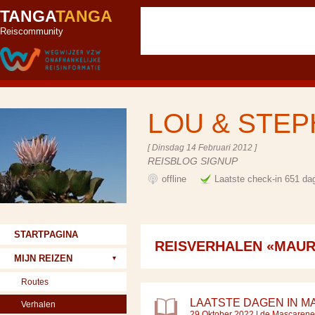
TANGA
TANGA
Reiscommunity
LOU & STE
[ Dinsdag 14 Februari 2012 ]
REISBLOG SIGNUP
offline
Laatste check-in 651 da
STARTPAGINA
REISVERHALEN «MAUR
MIJN REIZEN
Routes
LAATSTE DAGEN IN M
Verhalen
29 Oktober 2022 |
de Mascaren