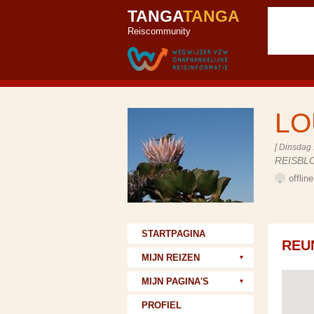
TANGA
TANGA
Reiscommunity
LO
[ Dinsdag 
REISBL
offlin
STARTPAGINA
REU
MIJN REIZEN
MIJN PAGINA'S
PROFIEL