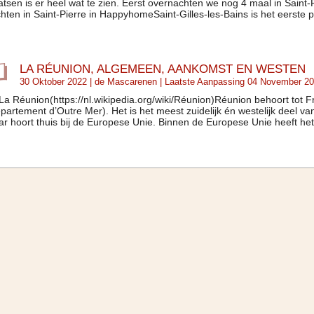
atsen is er heel wat te zien. Eerst overnachten we nog 4 maal in Saint-P
hten in Saint-Pierre in HappyhomeSaint-Gilles-les-Bains is het eerste pl
LA RÉUNION, ALGEMEEN, AANKOMST EN WESTEN
30 Oktober 2022 |
de Mascarenen
| Laatste Aanpassing 04 November 2
. La Réunion(https://nl.wikipedia.org/wiki/Réunion)Réunion behoort tot
partement d’Outre Mer). Het is het meest zuidelijk én westelijk deel van 
r hoort thuis bij de Europese Unie. Binnen de Europese Unie heeft het 