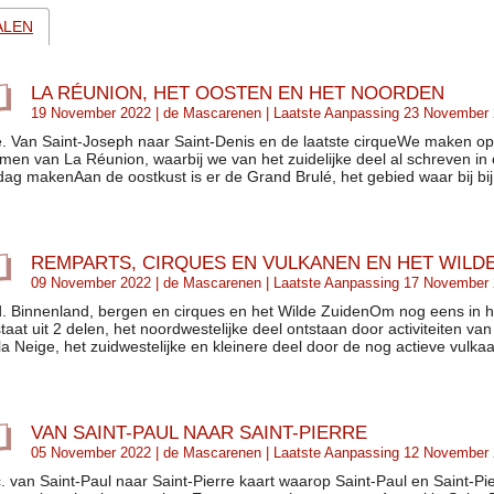
ALEN
LA RÉUNION, HET OOSTEN EN HET NOORDEN
19 November 2022 |
de Mascarenen
| Laatste Aanpassing 23 November
e. Van Saint-Joseph naar Saint-Denis en de laatste cirqueWe maken op v
men van La Réunion, waarbij we van het zuidelijke deel al schreven in o
jdag makenAan de oostkust is er de Grand Brulé, het gebied waar bij bijna
REMPARTS, CIRQUES EN VULKANEN EN HET WILDE
09 November 2022 |
de Mascarenen
| Laatste Aanpassing 17 November
d. Binnenland, bergen en cirques en het Wilde ZuidenOm nog eens in h
taat uit 2 delen, het noordwestelijke deel ontstaan door activiteiten va
la Neige, het zuidwestelijke en kleinere deel door de nog actieve vulkaan
VAN SAINT-PAUL NAAR SAINT-PIERRE
05 November 2022 |
de Mascarenen
| Laatste Aanpassing 12 November
c. van Saint-Paul naar Saint-Pierre kaart waarop Saint-Paul en Saint-P