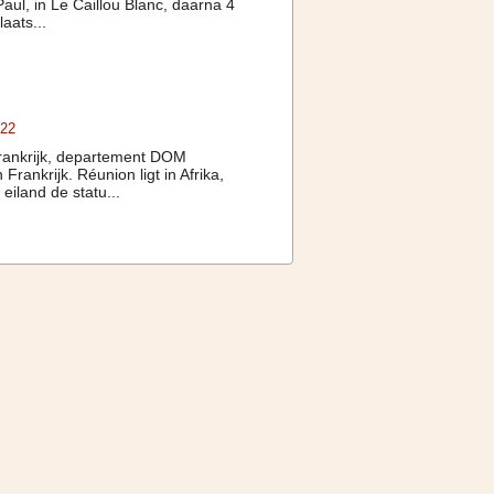
aul, in Le Caillou Blanc, daarna 4
aats...
022
 Frankrijk, departement DOM
Frankrijk. Réunion ligt in Afrika,
eiland de statu...