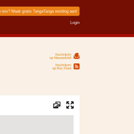
p reis? Maak gratis TangaTanga reisblog aan!
Login
Inschrijven
op Nieuwsbrief
Inschrijven
op Rss Feed