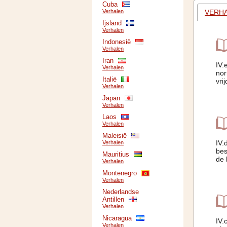
Cuba
VERH
Verhalen
Ijsland
Verhalen
Indonesië
Verhalen
Iran
IV.
Verhalen
nor
Italië
vri
Verhalen
Japan
Verhalen
Laos
Verhalen
Maleisië
IV.
Verhalen
bes
Mauritius
de 
Verhalen
Montenegro
Verhalen
Nederlandse
Antillen
Verhalen
Nicaragua
IV.
Verhalen