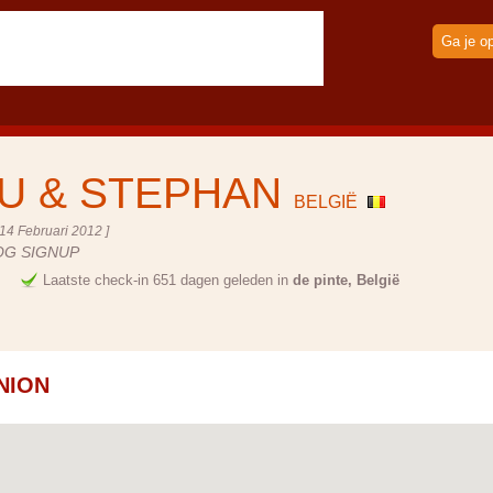
Ga je o
U & STEPHAN
BELGIË
14 Februari 2012 ]
OG SIGNUP
e
Laatste check-in 651 dagen geleden in
de pinte, België
NION