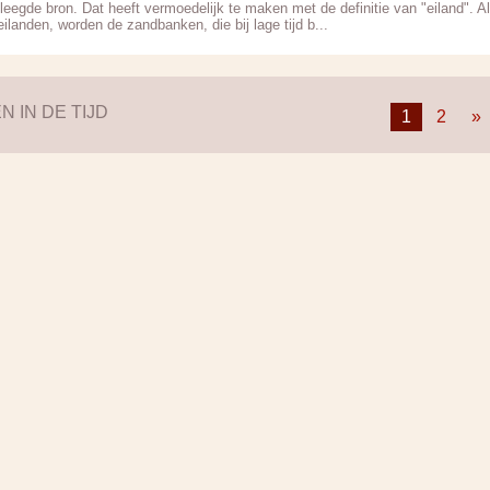
leegde bron. Dat heeft vermoedelijk te maken met de definitie van "eiland". 
ilanden, worden de zandbanken, die bij lage tijd b...
N IN DE TIJD
1
2
»