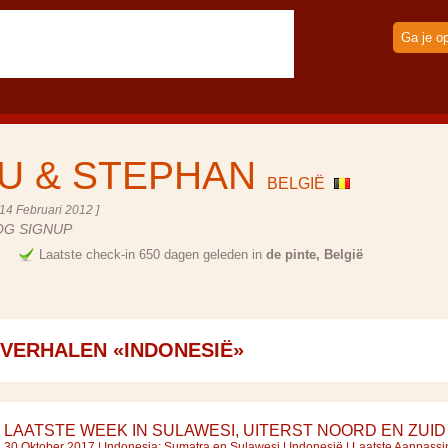
Ga je o
U & STEPHAN
BELGIË
14 Februari 2012 ]
OG SIGNUP
e
Laatste check-in 650 dagen geleden in
de pinte, België
SVERHALEN «INDONESIË»
LAATSTE WEEK IN SULAWESI, UITERST NOORD EN ZUID
30 Oktober 2017 |
Indonesia: Sumatra en Sulawesi
|
Indonesië
| Laatste Aanpassi