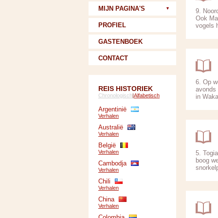
MIJN PAGINA'S
9. Noor
Ook Man
PROFIEL
vogels h
GASTENBOEK
CONTACT
6. Op w
REIS HISTORIEK
avonds 
Chronologisch
|
Alfabetisch
in Waka
Argentinië
Verhalen
Australië
Verhalen
België
Verhalen
5. Togi
boog we
Cambodja
snorkel
Verhalen
Chili
Verhalen
China
Verhalen
Colombia