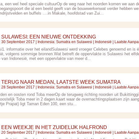
ja, een wel heel speciale cultuurOp de weg naar het noorden komen we aan d
toegangspoort die al een beeld geeft van de bouwwerkenwat verder hebben we 
andrijstvelden en buffels ….in Makale, hoofdstad van Zui...
SULAWESI: EEN NIEUWE ONTDEKKING
30 September 2017 |
Indonesia: Sumatra en Sulawesi
|
Indonesië
| Laatste Aanpa
i1. informatie over het eilandSulawesi werd vroeger Celebes genoemd en is é
ië, volgens sommige bronnen.Wat betreft de oppervlakte is Sulawesi het elfde 
e van Indonesië, met een oppervlakte van meer d...
TERUG NAAR MEDAN, LAATSTE WEEK SUMATRA
28 September 2017 |
Indonesia: Sumatra en Sulawesi
|
Indonesië
| Laatste Aanpa
rden en oosten rond Toba meerOp de terugweg richting noorden uit Bukittinggi v
 oostelijk Toba meer in 2 dagen.kaart waar de overnachtingsplaatsen zijn aan
tje Prapat) ligt Taman Eden 100, een stu...
EEN WEEKJE IN HET ZUIDELIJK HALFROND
20 September 2017 |
Indonesia: Sumatra en Sulawesi
|
Indonesië
| Laatste Aanpa