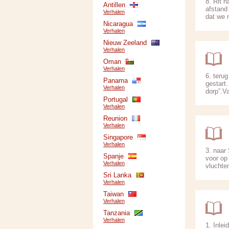
8. Rit 
Antillen
afstand
Verhalen
dat we n
Nicaragua
Verhalen
Nieuw Zeeland
Verhalen
Oman
Verhalen
6. teru
Panama
gestart
Verhalen
dorp”.Va
Portugal
Verhalen
Reunion
Verhalen
Singapore
Verhalen
3. naar
Spanje
voor op
Verhalen
vluchte
Sri Lanka
Verhalen
Taiwan
Verhalen
Tanzania
Verhalen
1. Inle