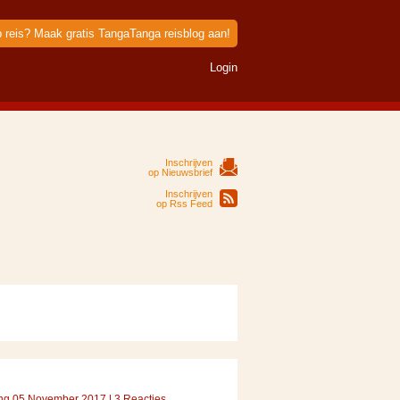
p reis? Maak gratis TangaTanga reisblog aan!
Login
Inschrijven
op Nieuwsbrief
Inschrijven
op Rss Feed
ng 05 November 2017 | 3 Reacties