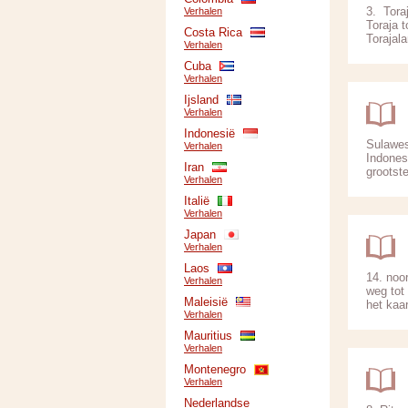
3. Tora
Verhalen
Toraja 
Costa Rica
Torajal
Verhalen
Cuba
Verhalen
Ijsland
Verhalen
Indonesië
Sulawes
Verhalen
Indones
Iran
grootst
Verhalen
Italië
Verhalen
Japan
Verhalen
Laos
14. noo
Verhalen
weg tot
Maleisië
het kaar
Verhalen
Mauritius
Verhalen
Montenegro
Verhalen
Nederlandse