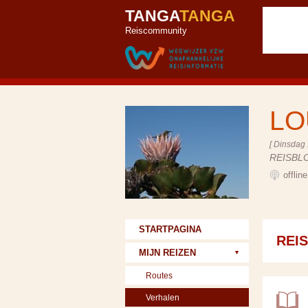
TANGA
TANGA
Reiscommunity
LO
[ Dinsdag 
REISBL
offlin
STARTPAGINA
REI
MIJN REIZEN
Routes
Verhalen