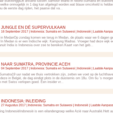
naar BukittinggiDe afstand tussen Samosir eiland in Noord-Sumatra en Bukitt
 welke onmogelijk in 1 dag kan afgelegd worden.wat blauw omcirkeld is hebben 
u de eerste dag rijden, het paarse dat va...
JUNGLE EN DÉ SUPERVULKAAN
16 September 2017 |
Indonesia: Sumatra en Sulawesi
|
Indonesië
| Laatste Aanpa
g in MedanOp zondag komen we terug in Medan, de plaats waar we 6 dagen 
. In Medan is er een Indische wijk: Kampung Madras. Vroeger had deze wijk e
nuit India is Indonesia over zee te bereiken.Kaart van het geb...
NAAR SUMATRA, PROVINCIE ACEH
04 September 2017 |
Indonesia: Sumatra en Sulawesi
|
Indonesië
| Laatste Aanpa
 Sumatra19 uur nadat we thuis vertrokken zijn, zetten we voet op de luchthave
 deze in België, de dag eindigt plots in de duisternis om 18u. Om 6u ’s morgen
n met Swiss verlopen goed. Een insider vr...
INDONESIA: INLEIDING
27 Augustus 2017 |
Indonesia: Sumatra en Sulawesi
|
Indonesië
| Laatste Aanpas
iding IndonesiëIndonesië is een eilandengroep welke Azië naar Australië.Hett a