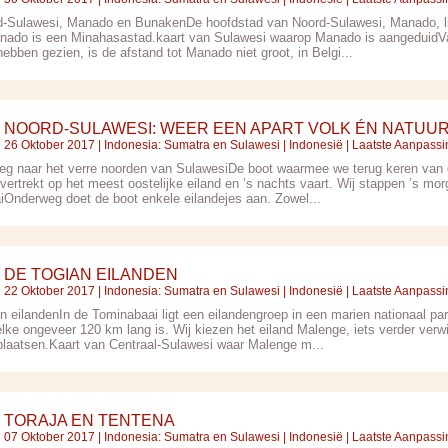
d-Sulawesi, Manado en BunakenDe hoofdstad van Noord-Sulawesi, Manado, lig
ado is een Minahasastad.kaart van Sulawesi waarop Manado is aangeduidVa
ebben gezien, is de afstand tot Manado niet groot, in Belgi...
NOORD-SULAWESI: WEER EEN APART VOLK ÉN NATUU
26 Oktober 2017 |
Indonesia: Sumatra en Sulawesi
|
Indonesië
| Laatste Aanpassi
eg naar het verre noorden van SulawesiDe boot waarmee we terug keren van d
vertrekt op het meest oostelijke eiland en ’s nachts vaart. Wij stappen ’s 
iOnderweg doet de boot enkele eilandejes aan. Zowel...
DE TOGIAN EILANDEN
22 Oktober 2017 |
Indonesia: Sumatra en Sulawesi
|
Indonesië
| Laatste Aanpassi
an eilandenIn de Tominabaai ligt een eilandengroep in een marien nationaal p
lke ongeveer 120 km lang is. Wij kiezen het eiland Malenge, iets verder verw
plaatsen.Kaart van Centraal-Sulawesi waar Malenge m...
TORAJA EN TENTENA
07 Oktober 2017 |
Indonesia: Sumatra en Sulawesi
|
Indonesië
| Laatste Aanpassi