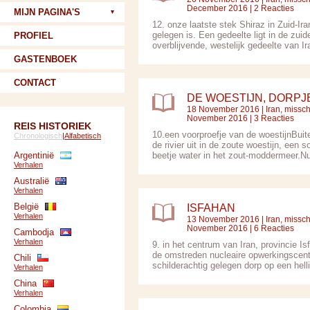
December 2016 | 2 Reacties
MIJN PAGINA'S
12. onze laatste stek Shiraz in Zuid-Ira
gelegen is. Een gedeelte ligt in de zuid
PROFIEL
overblijvende, westelijk gedeelte van Ir
GASTENBOEK
CONTACT
DE WOESTIJN, DORPJ
18 November 2016 |
Iran, missc
November 2016 | 3 Reacties
REIS HISTORIEK
10.een voorproefje van de woestijnBuit
Chronologisch
|
Alfabetisch
de rivier uit in de zoute woestijn, een
Argentinië
beetje water in het zout-moddermeer.Nu i
Verhalen
Australië
Verhalen
België
ISFAHAN
Verhalen
13 November 2016 |
Iran, missc
November 2016 | 6 Reacties
Cambodja
Verhalen
9. in het centrum van Iran, provincie
de omstreden nucleaire opwerkingscen
Chili
schilderachtig gelegen dorp op een helli
Verhalen
China
Verhalen
Colombia