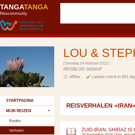
TANGA
TANGA
Reiscommunity
LOU & STE
[ Dinsdag 14 Februari 2012 ]
REISBLOG SIGNUP
offline
Laatste check-in 651 da
STARTPAGINA
REISVERHALEN «IRAN
MIJN REIZEN
Routes
ZUID-IRAN, SHIRAZ I
Verhalen
26 November 2016 |
Iran, missc