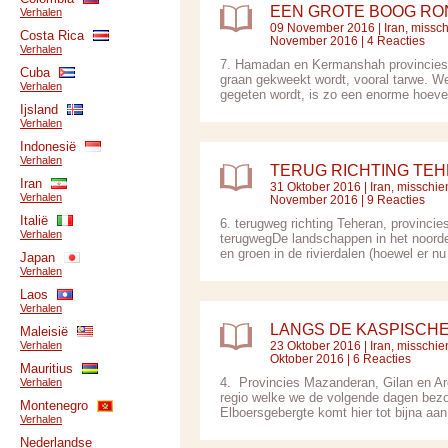
EEN GROTE BOOG RO
Verhalen
09 November 2016 |
Iran, missc
Costa Rica
November 2016 | 4 Reacties
Verhalen
7. Hamadan en Kermanshah provinciesD
Cuba
graan gekweekt wordt, vooral tarwe. W
Verhalen
gegeten wordt, is zo een enorme hoevee
Ijsland
Verhalen
Indonesië
Verhalen
TERUG RICHTING TE
Iran
31 Oktober 2016 |
Iran, misschie
Verhalen
November 2016 | 9 Reacties
Italië
6. terugweg richting Teheran, provinci
Verhalen
terugwegDe landschappen in het noorden
en groen in de rivierdalen (hoewel er n
Japan
Verhalen
Laos
Verhalen
LANGS DE KASPISCH
Maleisië
Verhalen
23 Oktober 2016 |
Iran, misschie
Oktober 2016 | 6 Reacties
Mauritius
4. Provincies Mazanderan, Gilan en Ard
Verhalen
regio welke we de volgende dagen bezoe
Montenegro
Elboersgebergte komt hier tot bijna aan
Verhalen
Nederlandse