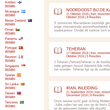
Antillen
Verhalen
NOORDOOST BIJ DE K
Nicaragua
21 Oktober 2016 |
Iran, misschie
Verhalen
Oktober 2016 | 9 Reacties
Nieuw Zeeland
3. provincies Mazandaran (oostelijk ge
Verhalen
enige internationale autoverhuurbedrij
Oman
stadskantoor. Omdat dit kantoor toch ee
Verhalen
Panama
Verhalen
Portugal
TEHERAN
Verhalen
17 Oktober 2016 |
Iran, misschie
Oktober 2016 | 5 Reacties
Reunion
Verhalen
2.Teheran (Tehran)Teheran is de hoofds
nabij gelegen heuvel daterend 6de mill
Singapore
het noorden. Teheran ligt op de zuidflan
Verhalen
Spanje
Verhalen
Sri Lanka
Verhalen
IRAN, INLEIDING
21 September 2016 |
Iran, missc
Taiwan
December 2016 | 8 Reacties
Verhalen
Onze nieuwe tocht gaat richting Midden
Tanzania
Jullie zullen het wel zien op de foto'
Verhalen
en de gebouwen hebben alle dezelfd...