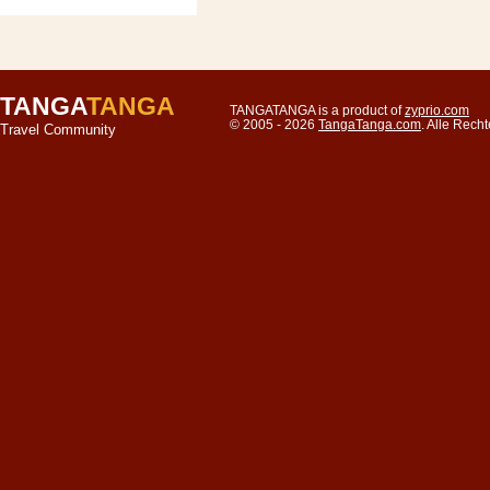
TANGA
TANGA
TANGATANGA is a product of
zyprio.com
© 2005 - 2026
TangaTanga.com
. Alle Rec
Travel Community