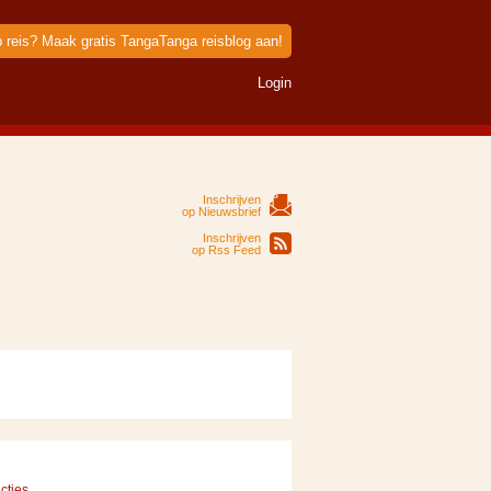
p reis? Maak gratis TangaTanga reisblog aan!
Login
Inschrijven
op Nieuwsbrief
Inschrijven
op Rss Feed
cties