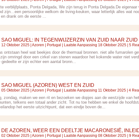
te verblijfplaats, Ponta Delgada, We zijn terug in Ponta Delgada.De eigenaar v
nd zijn…een persoonlijke welkom de living-keuken, waar letterlijk alles wat nod
 en drank om de eerste ...
SAO MIGUEL: IN TEGENWIJZERZIN VAN ZUID NAAR ZUID
12 Oktober 2025 |
Azoren
|
Portugal
| Laatste Aanpassing 18 Oktober 2025 | 5 Rea
as ontstaan heel wat beekjes door de thermaal bronnen. niet alle fumarolen g
zijn omringd door een cirkel van stenen waardoor het kokende water niet verd
 gedeelte er zijn echter een aantal bronn...
SAO MIGUEL (AZOREN) WEST EN ZUID
05 Oktober 2025 |
Azoren
|
Portugal
| Laatste Aanpassing 11 Oktober 2025 | 4 Rea
, zondag, maken we een rit en bezoeken we dopjes aan de westzijde van het e
tpunten, telkens een totaal ander zicht. Tot nu toe hebben we enkel de hoofds
eilandop het eerste uitzichtpunt, dat een eindje boven de...
DE AZOREN, WEER EEN DEELTJE MACARONESIË, INLEI
02 Oktober 2025 |
Azoren
|
Portugal
| Laatste Aanpassing 08 Oktober 2025 | 9 Rea