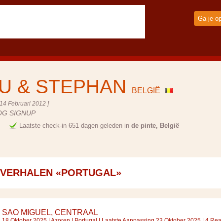
Ga je o
U & STEPHAN
BELGIË
14 Februari 2012 ]
OG SIGNUP
e
Laatste check-in 651 dagen geleden in
de pinte, België
SVERHALEN «PORTUGAL»
SAO MIGUEL, CENTRAAL
18 Oktober 2025 |
Azoren
|
Portugal
| Laatste Aanpassing 23 Oktober 2025 | 4 Rea