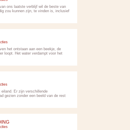
an ons laatste verblijf wil de beste van
ig zou kunnen zijn, te vinden is, inclusief
cties
even het ontstaan aan een beekje, de
er loopt. Het water verdampt voor het
cties
iland. Er zijn verschillende
tad gezien zonder een beeld van de rest
DING
cties