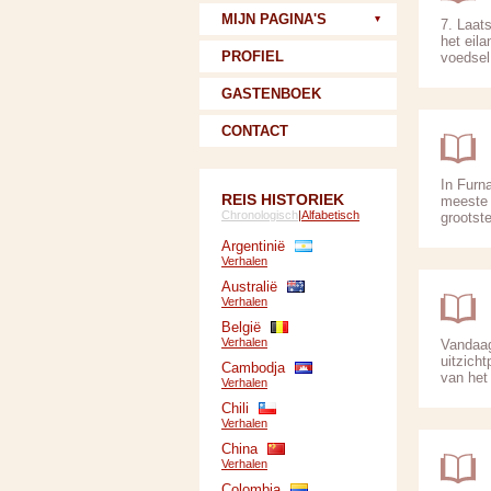
MIJN PAGINA'S
7. Laats
het eila
PROFIEL
voedsel
GASTENBOEK
CONTACT
In Furn
REIS HISTORIEK
meeste 
Chronologisch
|
Alfabetisch
grootste
Argentinië
Verhalen
Australië
Verhalen
België
Verhalen
Vandaag
uitzich
Cambodja
van het 
Verhalen
Chili
Verhalen
China
Verhalen
Colombia