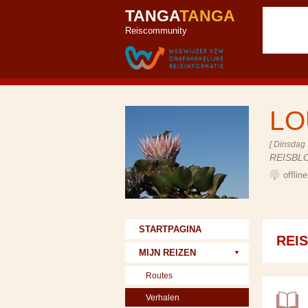
TANGA
TANGA
Reiscommunity
LO
[ Dinsdag 
REISBL
offlin
STARTPAGINA
REI
MIJN REIZEN
Routes
Verhalen