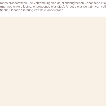
ronesiëMacaronesië, de verzameling van de eilandengroepen Canarische eila
(met nog enkele kleine, onbewoonde eilandjes). Al deze eilanden zijn van vulk
ntische Oceaan.Situering van de eilandengroep...