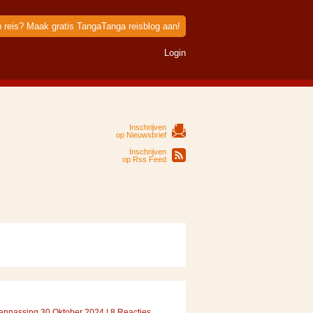
p reis? Maak gratis TangaTanga reisblog aan!
Login
Inschrijven
op Nieuwsbrief
Inschrijven
op Rss Feed
Aanpassing 30 Oktober 2024 | 8 Reacties