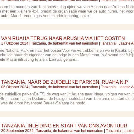
ha en het noorden van TanzaniaVrijdag rijden we van Arusha naar Arusha Nati
nu met een kleinere 4x4, omdat de organisatie waar we de auto huren, het voo
 auto. Mar dit voertuig is veel minder krachtig, onze...
VAN RUAHA TERUG NAAR ARUSHA VIA HET OOSTEN
17 Oktober 2024 |
Tanzania, de bakermat van het mensdom
|
Tanzania
| Laatste 
ere National Park en naar het oostenVoor we vertrekken zien we in Kisaki, bi
ekrulde staartde eigenaar van de lodge is een Masai man. 's Aavond heeft hij t
nele Masai uitrusting te zien. Een aangenam...
TANZANIA, NAAR DE ZUIDELIJKE PARKEN, RUAHA N.P.
06 Oktober 2024 |
Tanzania, de bakermat van het mensdom
|
Tanzania
| Laatste 
 de zuidelijke parkenDe T5, de weg vanuit Arusha naar Iringa, volgen we vanuit
45 minuten halt in Dodoma, de huidige hoofdstad van Tanzania, de stad die te 
 was de grote havenstad Dar-es-Salaam de hoofd...
TANZANIA, INLEIDING EN START VAN ONS AVONTUUR
30 September 2024 |
Tanzania, de bakermat van het mensdom
|
Tanzania
| Laats