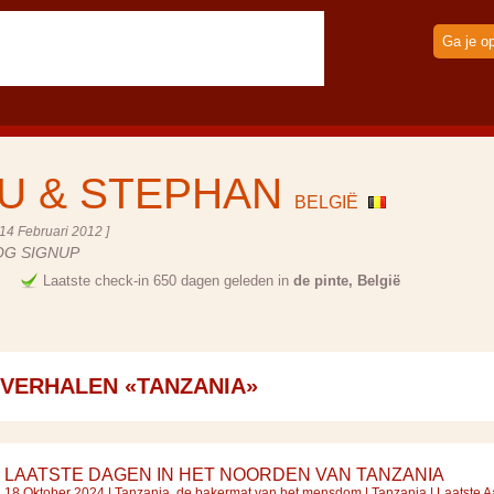
Ga je o
U & STEPHAN
BELGIË
14 Februari 2012 ]
OG SIGNUP
e
Laatste check-in 650 dagen geleden in
de pinte, België
SVERHALEN «TANZANIA»
LAATSTE DAGEN IN HET NOORDEN VAN TANZANIA
18 Oktober 2024 |
Tanzania, de bakermat van het mensdom
|
Tanzania
| Laatste 