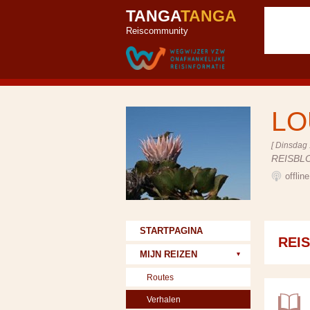
TANGA
TANGA
Reiscommunity
LO
[ Dinsdag 
REISBL
offlin
STARTPAGINA
REI
MIJN REIZEN
Routes
Verhalen