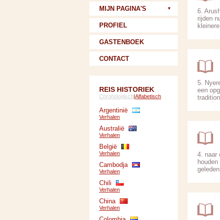
MIJN PAGINA'S
6. Arus
rijden 
PROFIEL
kleinere
GASTENBOEK
CONTACT
5. Nyer
REIS HISTORIEK
een opg
Chronologisch
|
Alfabetisch
traditio
Argentinië
Verhalen
Australië
Verhalen
België
Verhalen
4. naar
houden 
Cambodja
geleden
Verhalen
Chili
Verhalen
China
Verhalen
Colombia