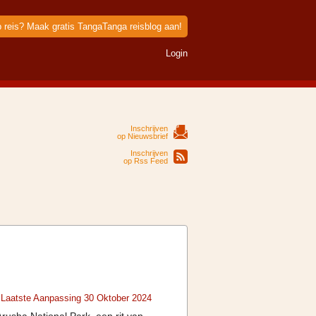
p reis? Maak gratis TangaTanga reisblog aan!
Login
Inschrijven
op Nieuwsbrief
Inschrijven
op Rss Feed
 Laatste Aanpassing 30 Oktober 2024