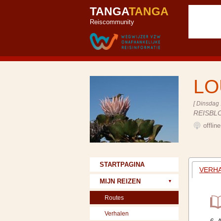
TANGA
TANGA
Reiscommunity
LO
[ Dinsdag 
REISBL
offlin
STARTPAGINA
VERHA
MIJN REIZEN
Routes
Verhalen