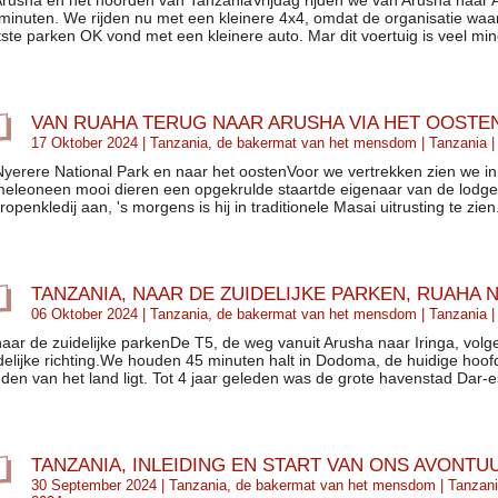
Arusha en het noorden van TanzaniaVrijdag rijden we van Arusha naar A
minuten. We rijden nu met een kleinere 4x4, omdat de organisatie waa
tste parken OK vond met een kleinere auto. Mar dit voertuig is veel mind
VAN RUAHA TERUG NAAR ARUSHA VIA HET OOSTE
17 Oktober 2024 |
Tanzania, de bakermat van het mensdom
|
Tanzania
|
Nyerere National Park en naar het oostenVoor we vertrekken zien we in 
eleoneen mooi dieren een opgekrulde staartde eigenaar van de lodge 
 tropenkledij aan, 's morgens is hij in traditionele Masai uitrusting te z
TANZANIA, NAAR DE ZUIDELIJKE PARKEN, RUAHA N
06 Oktober 2024 |
Tanzania, de bakermat van het mensdom
|
Tanzania
|
naar de zuidelijke parkenDe T5, de weg vanuit Arusha naar Iringa, vol
delijke richting.We houden 45 minuten halt in Dodoma, de huidige hoof
den van het land ligt. Tot 4 jaar geleden was de grote havenstad Dar-
TANZANIA, INLEIDING EN START VAN ONS AVONTU
30 September 2024 |
Tanzania, de bakermat van het mensdom
|
Tanzan