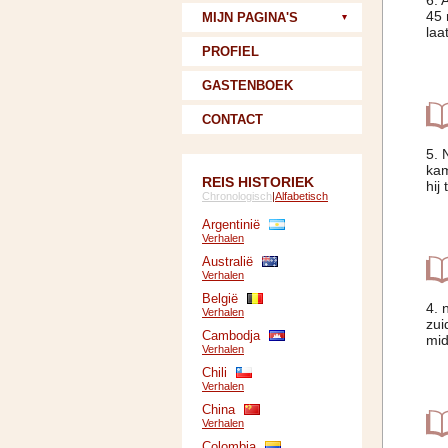
6. 
45 
MIJN PAGINA'S
laa
PROFIEL
GASTENBOEK
CONTACT
5. 
kam
REIS HISTORIEK
hij
Chronologisch
|
Alfabetisch
Argentinië
Verhalen
Australië
Verhalen
België
4. 
Verhalen
zui
Cambodja
mid
Verhalen
Chili
Verhalen
China
Verhalen
Colombia