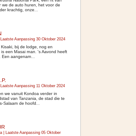
rusha National Park, een rit van
r we de auto huren, het voor de
er krachtig, onze...
N
 Laatste Aanpassing 30 Oktober 2024
Kisaki, bij de lodge, nog en
is een Masai man. 's Aavond heeft
ien. Een aangenam...
.P.
 Laatste Aanpassing 11 Oktober 2024
gen we vanuit Kondoa verder in
dstad van Tanzania, de stad die te
es-Salaam de hoofd...
UR
ia
| Laatste Aanpassing 05 Oktober