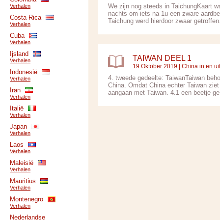
We zijn nog steeds in TaichungKaart w
Verhalen
nachts om iets na 1u een zware aardbev
Costa Rica
Taichung werd hierdoor zwaar getroffen
Verhalen
Cuba
Verhalen
Ijsland
TAIWAN DEEL 1
Verhalen
19 Oktober 2019 |
China in en ui
Indonesië
4. tweede gedeelte: TaiwanTaiwan behoo
Verhalen
China. Omdat China echter Taiwan ziet 
Iran
aangaan met Taiwan. 4.1 een beetje ges
Verhalen
Italië
Verhalen
Japan
Verhalen
Laos
Verhalen
Maleisië
Verhalen
Mauritius
Verhalen
Montenegro
Verhalen
Nederlandse