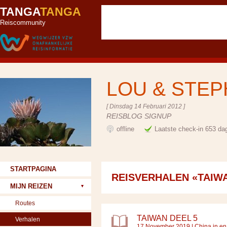
TANGA
TANGA
Reiscommunity
LOU & STE
[ Dinsdag 14 Februari 2012 ]
REISBLOG SIGNUP
offline
Laatste check-in 653 da
STARTPAGINA
REISVERHALEN «TAIW
MIJN REIZEN
Routes
TAIWAN DEEL 5
Verhalen
17 November 2019 |
China in en 