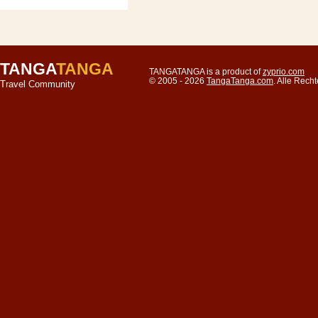
TANGA
TANGA
TANGATANGA is a product of
zyprio.com
© 2005 - 2026
TangaTanga.com
. Alle Rec
Travel Community