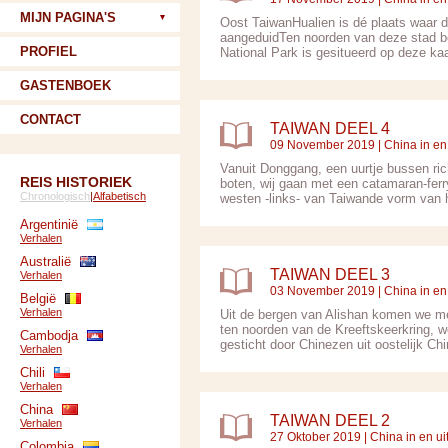
MIJN PAGINA'S
Oost TaiwanHualien is dé plaats waar
aangeduidTen noorden van deze stad bev
PROFIEL
National Park is gesitueerd op deze kaa
GASTENBOEK
CONTACT
TAIWAN DEEL 4
09 November 2019 |
China in en 
Vanuit Donggang, een uurtje bussen rich
REIS HISTORIEK
boten, wij gaan met een catamaran-ferr
Chronologisch
|
Alfabetisch
westen -links- van Taiwande vorm van he
Argentinië
Verhalen
Australië
TAIWAN DEEL 3
Verhalen
03 November 2019 |
China in en 
België
Verhalen
Uit de bergen van Alishan komen we met 
ten noorden van de Kreeftskeerkring, w
Cambodja
gesticht door Chinezen uit oostelijk Chi
Verhalen
Chili
Verhalen
China
TAIWAN DEEL 2
Verhalen
27 Oktober 2019 |
China in en ui
Colombia