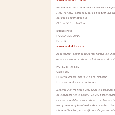
beoordeling
: zeer goed hostal zowel voor jonger
Heel vriendelijk personeel dat op praktisch alle 
dat goed onderhouden is.
ZEKER AAN TE RADEN
Buenos Aires
POSADA DA LUNA
Peru 565
www.posadadaluna.com
beoordeling:
ouder gebouw met kamers die uitgev
geneigd om aan de klanten allerlei betalende ac
HOTEL B.A.U.E.N.
Callao 360
Er is een website maar die is nog nietklaar.
Op mails wordter niet geantwoord.
Beoordeling:
We kozen voor dit hotel omdat het e
de eigenaars het te sluiten. De 200 personeels
Hier zijn vooral Argentijnse klanten, die kunnen 
we bij onze terugkomst niet in de computer. Omdat
Het hotel is vrij onpersoonlijk door de grootte, a