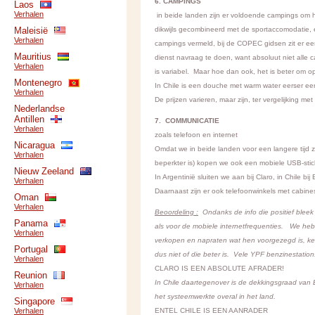
6. CAMPINGS
Laos
Verhalen
in beide landen zijn er voldoende campings om h
Maleisië
dikwijls gecombineerd met de sportaccomodatie, 
Verhalen
campings vermeld, bij de COPEC gidsen zit er ee
Mauritius
dienst navraag te doen, want absoluut niet alle 
Verhalen
is variabel. Maar hoe dan ook, het is beter om 
Montenegro
In Chile is een douche met warm water eerser een 
Verhalen
De prijzen varieren, maar zijn, ter vergelijking m
Nederlandse
Antillen
7. COMMUNICATIE
Verhalen
zoals telefoon en internet
Nicaragua
Omdat we in beide landen voor een langere tijd
Verhalen
beperkter is) kopen we ook een mobiele USB-stick
Nieuw Zeeland
In Argentinië sluiten we aan bij Claro, in Chile bij
Verhalen
Daarnaast zijn er ook telefoonwinkels met cabine
Oman
Verhalen
Beoordeling :
Ondanks de info die positief bleek 
Panama
als voor de mobiele internetfrequenties. We he
Verhalen
verkopen en napraten wat hen voorgezegd is, ke
Portugal
dus niet of die beter is. Vele YPF benzinestati
Verhalen
CLARO IS EEN ABSOLUTE AFRADER!
Reunion
In Chile daartegenover is de dekkingsgraad van E
Verhalen
het systeemwerkte overal in het land.
Singapore
Verhalen
ENTEL CHILE IS EEN AANRADER