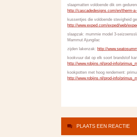
slaapmatten voldoende dik om geduren
http://cascadedesigns.com/en/therm-a
kussentjes die voldoende stevigheid ge
http://www.exped.com/exped/web/e
slaapzak: mummie model 3-seizoenssla
Mammut Ajungilac
zijden lakenzak:
http://www.seatosumm
kookvuur dat op elk soort brandstof ka
http://www.robijns.nl/prod-info/prim
kookpotten met hoog rendement: primu
http://www.robijns.nl/prod-info/prim
PLAATS EEN REACTIE