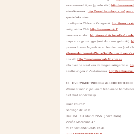
weersverwachtigen (goede site!)
http://www.wund
wisselkoersen :
http://www.bloomberg.com/persona
speciefieke sites
boottrips in Chileens Patagonië:
http://www.navi
veiligheid in Chili:
http://www.onemi.cl/
carretera austral:
http://www.chile.travel/es/donde
maps voor garmin gps (niet door ons gebruikt)
ht
passen tussen Argentinië en buurlanden (niet al
idName=fronteras&idNameSubMenu=intFrontPas
ruta 40
http://www.turismoruta40.com.ar/
info over de staat van de wegen inArgentinië
ht
aardbevingen in Zuid-Amerika
http://earthquak
13. OVERNACHTINGEN in de HOOFDSTEDEN
Wanneer men in januari of februari de hoofdste
niet strikt noodzakelijk..
Onze keuzes:
Santiago de Chile:
HOSTAL RIO AMAZONAS (Plaza Italia)
Vicuña Mackenna 47
tel en fax 0056/2/635.16.31
www.hostalrioamazonas.cl