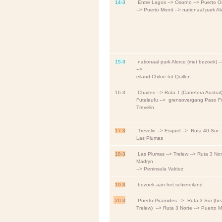
14-3
Entre Lagos --> Osorno --> Puerto Oct
--> Puerto Montt --> nationaal park Al
15-3
nationaal park Alerce (met bezoek) -
-->
eiland Chiloë tot Quillon
16-3
Chaiten --> Ruta T (Carretera Austral)
Futaleufu --> grensovergang Paso Fu
Trevelin
17-3
Trevelin --> Esquel --> Ruta 40 Sur 
Las Plumas
18-3
Las Plumas --> Trelew --> Ruta 3 Nor
Madryn
--> Peninsula Valdez
19-3
bezoek aan het schiereiland
20-3
Puerto Piramides --> Ruta 3 Sur (b
Trelew) --> Ruta 3 Norte --> Puerto 