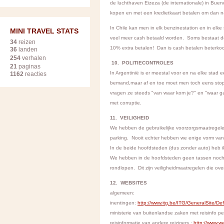
de luchthaven Eizeza (de internationale) in Buen
kopen en met een kredietkaart betalen om dan na
In Chile kan men in elk benzinestation en in elke
MINI TRAVEL STATS
veel meer cash betaald worden. Soms bestaat de 
34
reizen
10% extra betalen! Dan is cash betalen beterko
36
landen
254
verhalen
10. POLITIECONTROLES
21
paginas
In Argentinië is er meestal voor en na elke stad 
1162
reacties
bemand,maar af en toe moet men toch eens stopp
vragen ze steeds "van waar kom je?" en "waar 
met corruptie.
11. VEILIGHEID
We hebben de gebruikelijke voorzorgsmaatregele
parking. Nooit echter hebben we enige vorm va
In de beide hoofdsteden (dus zonder auto) heb 
We hebben in de hoofdsteden geen tassen noch
rondlopen. Dit zijn veiligheidmaatregelen die over
12. WEBSITES
algemeen:
inentingen:
http://www.itg.be/ITG/GeneralSite
ministerie van buitenlandse zaken met reisinfo pe
reisinformatie van andere reizigers :
http://www.we