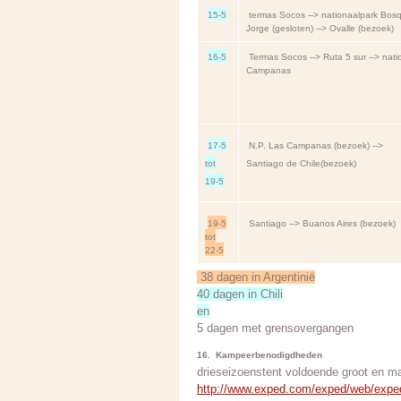
15-5
termas Socos --> nationaalpark Bos
Jorge (gesloten) --> Ovalle (bezoek)
16-5
Termas Socos --> Ruta 5 sur --> nati
Campanas
17-5
N.P. Las Campanas (bezoek) -->
tot
Santiago de Chile(bezoek)
19-5
19-5
Santiago --> Buanos Aires (bezoek)
tot
22-5
38 dagen in Argentinië
40 dagen in Chili
en
5 dagen met grensovergangen
16. Kampeerbenodigdheden
drieseizoenstent voldoende groot en m
http://www.exped.com/exped/web/ex