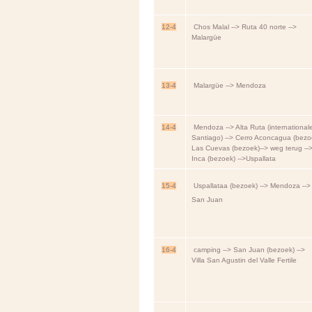
12-4
Chos Malal --> Ruta 40 norte -->
Malargüe
13-4
Malargüe --> Mendoza
14-4
Mendoza --> Alta Ruta (international
Santiago) --> Cerro Aconcagua (bezoe
Las Cuevas (bezoek)--> weg terug --
Inca (bezoek) -->Uspallata
15-4
Uspallataa (bezoek) --> Mendoza -->
San Juan
16-4
camping --> San Juan (bezoek) -->
Villa San Agustin del Valle Fertile