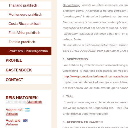
Thailand praktisch
Beoordeling:
Vermits we willen kamperen en ripio
probleem vormt. Anderzijds is het niet verboden om
Montenegro praktisch
"zwerfwagens" in de echte betekenis van het woor
Men kan enerzijds binnenin eten, anderzijds is 
Costa Rica praktisch
mogelijkheid bestaat om binnen te slapen, er zij
Zuid-Afrika praktisch
Wij hebben daarnaast ook onze eigen tent en slaap
collega Javier.
Zambia practisch
De hoofdtoon is niet om handel te drijven, maar
Praktisch Chile/Argentina
EEN ECHTE AANRADER voor autohuur in Chile e
3. VERZEKERING
PROFIEL
We hebben bij Protections een reisverzekering o
GASTENBOEK
verzekering is, naar ons opzoekwerk, de meest v
http://www.protections.be/annual_contracts/
CONTACT
bij de huur van de Wicked van zijn er verschillen
het meenemen van de auto over de grens naar Ar
4. TAAL
REIS HISTORIEK
Chronologisch
|
Alfabetisch
Enerzijds om te vragen en te verstaan wat men n
zijn weinig mensen die Engelstalig zijn. het Spaa
Argentinië
Verhalen
anderzijdswat betreftwoordgebruik
Australië
5. REISGISEN EN KAARTEN
Verhalen
voor elk van beide landen te voorbereiding en te