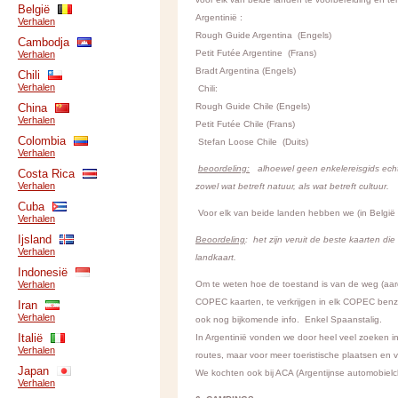
België
Argentinië :
Verhalen
Rough Guide Argentina (Engels)
Cambodja
Petit Futée Argentine (Frans)
Verhalen
Bradt Argentina (Engels)
Chili
Verhalen
Chili:
China
Rough Guide Chile (Engels)
Verhalen
Petit Futée Chile (Frans)
Colombia
Stefan Loose Chile (Duits)
Verhalen
beoordeling:
alhoewel geen enkelereisgids echt a
Costa Rica
Verhalen
zowel wat betreft natuur, als wat betreft cultuur
Cuba
Voor elk van beide landen hebben we (in Belgi
Verhalen
Ijsland
Beoordeling
: het zijn veruit de beste kaarten die
Verhalen
landkaart.
Indonesië
Verhalen
Om te weten hoe de toestand is van de weg (aard
COPEC kaarten, te verkrijgen in elk COPEC benzin
Iran
Verhalen
ook nog bijkomende info. Enkel Spaanstalig.
Italië
In Argentinië vonden we door heel veel zoeken 
Verhalen
routes, maar voor meer toeristische plaatsen en v
Japan
We kochten ook bij ACA (Argentijnse automobielc
Verhalen