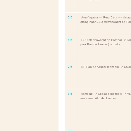
5-5
Antofagasta --> Ruta 5 sur --> afslag 
afslag naar ESO sterrenwacht op Par
6-5
ESO sterrenwacht op Paranal --> Talt
park Pan de Azucar (bezoek)
7-5
NP Pan de Azucar (bezoek) --> Cald
8-5
camping --> Copiapo (bezoek) --> Val
route naar Alto del Carmen