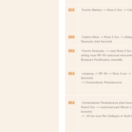
21-3
Puerto Madryn --> Ruta 3 Sur --> Cale
22-3
Caleta Olivia --> Ruta 3 Sur --> afsl
Deseado (met bezoek)
23-3
Puerto Deseado --> naar Ruta 3 Sur 
afslag naar RP 49 nationaal monume
Bosques Petrificados Jaramillo
24-3
camping --> RP 49 --> Ruta 3 sur -->
(bezoek)
--> Comandante Piedrabuena
25-3
Comandante Piedrabuena (met bezoe
Ruta3 Sur --> nationaal park Monte 
bezoek)
--> 20 km voor Rio Gallegos in Guël 