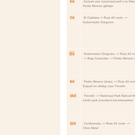
6-4
bezoek aan nacionaal park Los Glac
Perito Moreno gletsjer
7-4
El Calafate--> Ruta 40 norte -->
Gobernador Gregores
8-4
Gobernador Gregores --> Ruta 40 no
--> Baja Caracoles --> Perito Moreno 
9-4
Perito Moreno (dorp) --> Ruta 40 nort
Esquel en afslag naar Trevelin
10-4
Trevelin --> Nationaal Park Nahuel-H
einde park (noorden) benzinestation
11-4
Confluendia --> Ruta 40 norte -->
Chos Malal