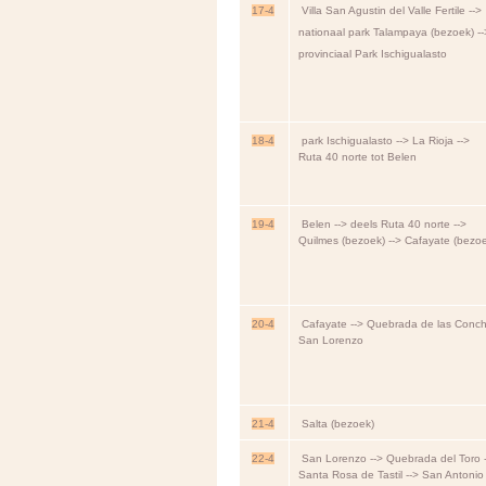
17-4
Villa San Agustin del Valle Fertile -->
nationaal park Talampaya (bezoek) --
provinciaal Park Ischigualasto
18-4
park Ischigualasto --> La Rioja -->
Ruta 40 norte tot Belen
19-
4
Belen --> deels Ruta 40 norte -->
Quilmes (bezoek) --> Cafayate (bezo
20-4
Cafayate --> Quebrada de las Conche
San Lorenzo
21-4
Salta (bezoek)
22-4
San Lorenzo --> Quebrada del Toro 
Santa Rosa de Tastil --> San Antonio