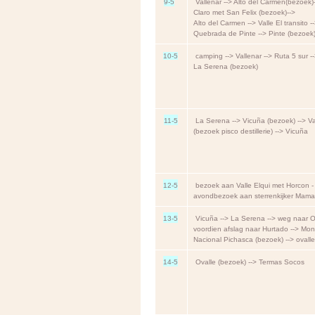
9-5
Vallenar --> Alto del Carmen(bezoek)-
Claro met San Felix (bezoek)-->
Alto del Carmen --> Valle El transito -
Quebrada de Pinte --> Pinte (bezoek)
10-5
camping --> Vallenar --> Ruta 5 sur -
La Serena (bezoek)
11-5
La Serena --> Vicuña (bezoek) --> Va
(bezoek pisco destillerie) --> Vicuña
12-5
bezoek aan Valle Elqui met Horcon -
avondbezoek aan sterrenkijker Mama
13-5
Vicuña --> La Serena --> weg naar Ov
voordien afslag naar Hurtado --> M
Nacional Pichasca (bezoek) --> ovalle
14-5
Ovalle (bezoek) --> Termas Socos