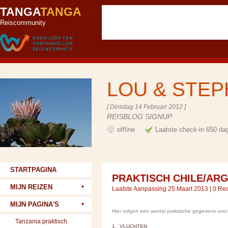
TANGA
TANGA
Reiscommunity
LOU & STE
[ Dinsdag 14 Februari 2012 ]
REISBLOG SIGNUP
offline
Laatste check-in 650 da
STARTPAGINA
PRAKTISCH CHILE/AR
MIJN REIZEN
Laatste Aanpassing 25 Maart 2013 |
0 Rea
MIJN PAGINA'S
Hier volgen een aantal praktische gegevens voo
Tanzania praktisch
1. VLUCHTEN