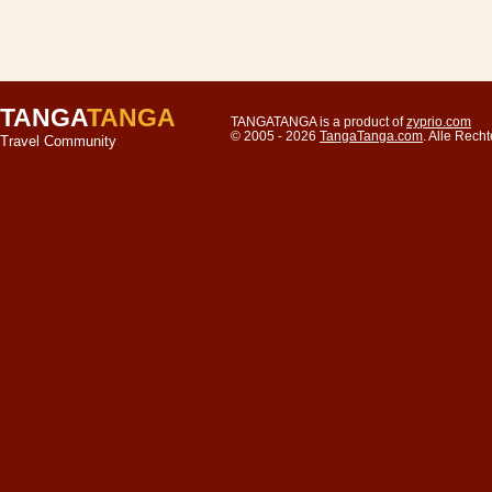
TANGA
TANGA
TANGATANGA is a product of
zyprio.com
© 2005 - 2026
TangaTanga.com
. Alle Rec
Travel Community