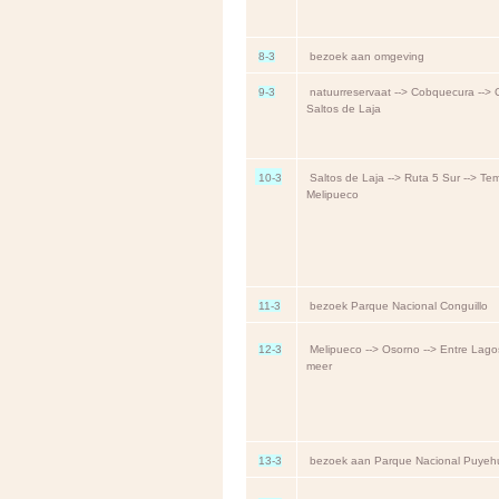
8-3
bezoek aan omgeving
9-3
natuurreservaat --> Cobquecura --> C
Saltos de Laja
10-3
Saltos de Laja --> Ruta 5 Sur --> Te
Melipueco
11-3
bezoek Parque Nacional Conguillo
12-3
Melipueco --> Osorno --> Entre Lago
meer
13-3
bezoek aan Parque Nacional Puyeh