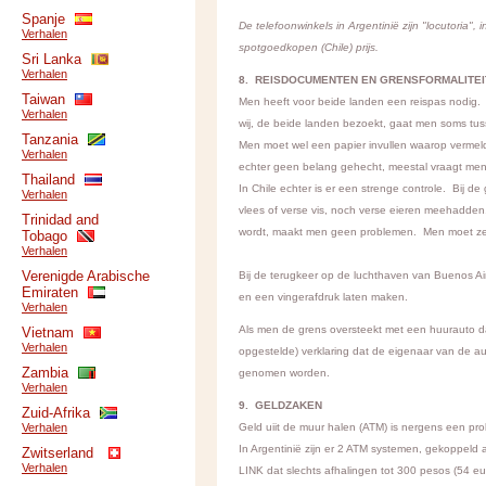
Spanje
De telefoonwinkels in Argentinië zijn "locutoria"
Verhalen
spotgoedkopen (Chile) prijs.
Sri Lanka
Verhalen
8. REISDOCUMENTEN EN GRENSFORMALITEI
Taiwan
Men heeft voor beide landen een reispas nodig. 
Verhalen
wij, de beide landen bezoekt, gaat men soms tus
Tanzania
Men moet wel een papier invullen waarop vermeld
Verhalen
echter geen belang gehecht, meestal vraagt men 
Thailand
In Chile echter is er een strenge controle. Bij 
Verhalen
vlees of verse vis, noch verse eieren meehadden
Trinidad and
wordt, maakt men geen problemen. Men moet ze 
Tobago
Verhalen
Verenigde Arabische
Bij de terugkeer op de luchthaven van Buenos Ai
Emiraten
en een vingerafdruk laten maken.
Verhalen
Als men de grens oversteekt met een huurauto dan
Vietnam
Verhalen
opgestelde) verklaring dat de eigenaar van de a
Zambia
genomen worden.
Verhalen
9. GELDZAKEN
Zuid-Afrika
Verhalen
Geld uiit de muur halen (ATM) is nergens een prob
In Argentinië zijn er 2 ATM systemen, gekoppeld a
Zwitserland
Verhalen
LINK dat slechts afhalingen tot 300 pesos (54 eur