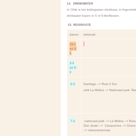
14. DRINKWATER
In Chile is het leidingwater drinkbaar, in Argenti
drinkwater kopen in 5 of 6-literflessen.
15. REISROUTE
datum
reisroute
29-2
tot 3-
3
3-3
tot 6-
3
6-3
Santiago --> Ruta 5 Sur
uitrit La Molina --> Nationaal park R
7-3
nationaal park --> La Molina --> Ruta 5
San Javier --> Cauquenes --> Chanc
--> natuurreservaat