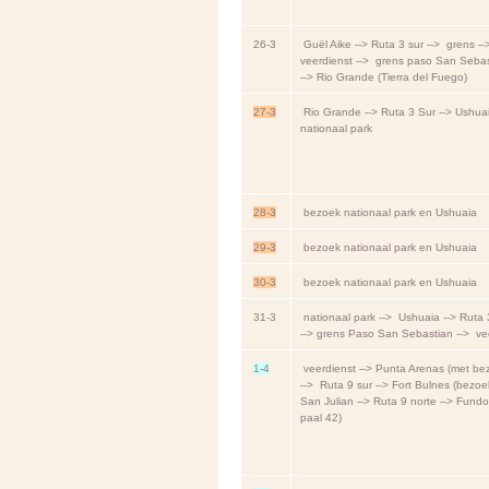
26-3
Guël Aike --> Ruta 3 sur --> grens -
veerdienst --> grens paso San Seba
--> Rio Grande (Tierra del Fuego)
27-3
Rio Grande --> Ruta 3 Sur --> Ushua
nationaal park
28-3
bezoek nationaal park en Ushuaia
29-3
bezoek nationaal park en Ushuaia
30-3
bezoek nationaal park en Ushuaia
31-3
nationaal park --> Ushuaia --> Ruta 
--> grens Paso San Sebastian --> ve
1-4
veerdienst --> Punta Arenas (met be
--> Ruta 9 sur --> Fort Bulnes (bezoek
San Julian --> Ruta 9 norte --> Fund
paal 42)