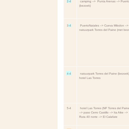
2-4
camping --> Punta Arenas --> Puert
(bezoek)
3
-4
PuertoNatales --> Cueva Milodon -->
natuurpark Torres del Paine (met bez
4-4
natuurpark Torres del Paine (bezoek)
hotel Las Torres
5-4
hotel Las Torres (NP Torres del Pain
--> paso Cerro Castillo --> Ita Aike -->
Ruta 40 norte --> El Calafate