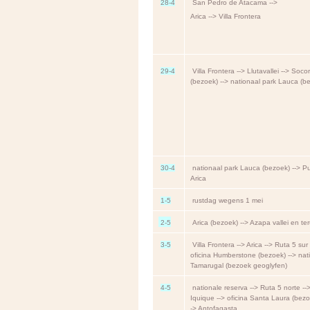
28-4
San Pedro de Atacama -->
Arica --> Villa Frontera
29-4
Villa Frontera --> Llutavallei --> Soc
(bezoek) --> nationaal park Lauca (b
30-4
nationaal park Lauca (bezoek) --> Pu
Arica
1-5
rustdag wegens 1 mei
2-5
Arica (bezoek) --> Azapa vallei en te
3-5
Villa Frontera --> Arica --> Ruta 5 sur 
oficina Humberstone (bezoek) --> nat
Tamarugal (bezoek geoglyfen)
4-5
nationale reserva --> Ruta 5 norte --
Iquique --> oficina Santa Laura (bezo
-> Antofagasta