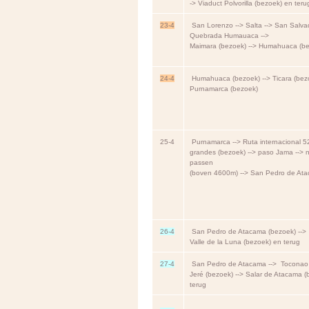
-> Viaduct Polvorilla (bezoek) en teru
23-4
San Lorenzo --> Salta --> San Salva
Quebrada Humauaca -->
Maimara (bezoek) --> Humahuaca (b
24-4
Humahuaca (bezoek) --> Ticara (bezo
Purnamarca (bezoek)
25-4
Purnamarca --> Ruta internacional 52
grandes (bezoek) --> paso Jama --> 
passen
(boven 4600m) --> San Pedro de At
26-4
San Pedro de Atacama (bezoek) -->
Valle de la Luna (bezoek) en terug
27-4
San Pedro de Atacama --> Toconao -
Jeré (bezoek) --> Salar de Atacama (
terug