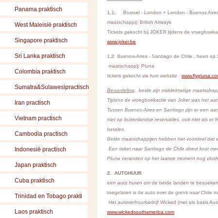
Panama praktisch
1.1. Brussel - London + London - Buenos Aires
maatschappij: British Airways
West Maleisië praktisch
Tickets gekocht bij JOKER tijdens de vroegboek
Singapore praktisch
www.joker.be
Sri Lanka praktisch
1.2 Buenos-Aires - Santiago de Chile , heen op
maatschappij: Pluna
Colombia praktisch
tickets gekocht via hun website
www.flypluna.c
Sumatra&Sulawesipractisch
Beoordeling
: beide zijn middelmatige maatschap
Tijdens de vroegboekactie van Joker w
Iran practisch
Tussen Buenos-Aires en Santiago zijn er een aanta
Vietnam practisch
niet op buitenlandse reservaties, ook niet als er
betalen.
Cambodia practisch
Beide maatschappijen hebben het voordeel dat 
Indonesië practisch
Een ticket naar Santiago de Chile direct kost m
Pluna verandert op het laatste moment nog vluch
Japan praktisch
2. AUTOHUUR
Cuba praktisch
een auto huren om de beide landen te bezoeken 
toegelaten is de auto over de grens naar Chiie m
Trinidad en Tobago prakti
Het autoverhuurbedrijf Wicked (met als basis A
Laos praktisch
www.wickedsouthamerica.com