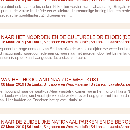
urele driehoek, laatste bezoeken16 km ten westen van Habarana ligt Ritigale 7
 punt in de vlakte.In de 9de eeuw stichtte de toenmalige koning hier een nede
ascetische boeddhisten. Zij droegen een ...
NAAR HET NOORDEN EN DE CULTURELE DRIEHOEK (DE
16 Maart 2019 |
Sri Lanka, Singapore en West Maleisië
|
Sri Lanka
| Laatste Aanp
eg naar het hoge noorden van Sri LankaNa de westkust rijden we weer het binn
ot natuurpark, waardoor iedereen op weg naar het noorden door het binnenla
apura is op de kaart aangeduidDeze stad is meer d...
VAN HET HOOGLAND NAAR DE WESTKUST
08 Maart 2019 |
Sri Lanka, Singapore en West Maleisië
|
Sri Lanka
| Laatste Aanp
het hoogland naar de westkustMeer westelijk komen we in het Horton Plains Na
ka: koele winden, snel voorbijtrekkende wolken over hoog gras met hier en daa
p. Hier hadden de Engelsen het gevoel ‘thuis’ te ...
NAAR DE ZUIDELIJKE NATIONAAL PARKEN EN DE BERG
02 Maart 2019 |
Sri Lanka, Singapore en West Maleisië
|
Sri Lanka
| Laatste Aanp