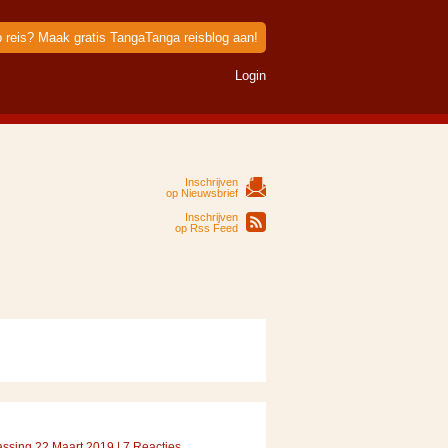
p reis? Maak gratis TangaTanga reisblog aan!
Login
Inschrijven
op Nieuwsbrief
Inschrijven
op Rss Feed
assing 22 Maart 2019 | 7 Reacties