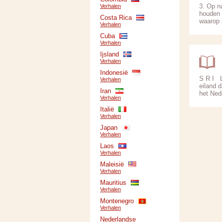
3. Op n
Verhalen
houden 
Costa Rica
waarop i
Verhalen
Cuba
Verhalen
Ijsland
Verhalen
Indonesië
S R I L
Verhalen
eiland d
Iran
het Ned
Verhalen
Italië
Verhalen
Japan
Verhalen
Laos
Verhalen
Maleisië
Verhalen
Mauritius
Verhalen
Montenegro
Verhalen
Nederlandse