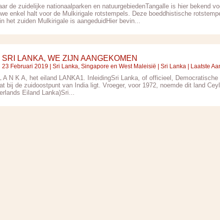
aar de zuidelijke nationaalparken en natuurgebiedenTangalle is hier bekend v
we enkel halt voor de Mulkirigale rotstempels. Deze boeddhistische rotstempe
n het zuiden Mulkirigale is aangeduidHier bevin...
SRI LANKA, WE ZIJN AANGEKOMEN
23 Februari 2019 |
Sri Lanka, Singapore en West Maleisië
|
Sri Lanka
| Laatste Aa
 A N K A, het eiland LANKA1. InleidingSri Lanka, of officieel, Democratische 
at bij de zuidoostpunt van India ligt. Vroeger, voor 1972, noemde dit land Ceyl
erlands Eiland Lanka)Sri...