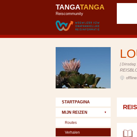
TANGA
TANGA
Reiscommunity
LO
[ Dinsdag 
REISBL
offlin
STARTPAGINA
REI
MIJN REIZEN
Routes
Verhalen