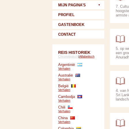
MIJN PAGINA'S
7. Cult
hoogste
PROFIEL
armste 
GASTENBOEK
CONTACT
5. op w
REIS HISTORIEK
een gro
Chronologisch
|
Alfabetisch
Anuradh
Argentinië
Verhalen
Australië
Verhalen
België
Verhalen
4. van 
Sri Lan
Cambodja
landscha
Verhalen
Chili
Verhalen
China
Verhalen
Colombia