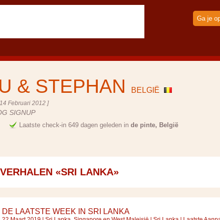
Ga je o
U & STEPHAN
BELGIË
14 Februari 2012 ]
OG SIGNUP
e
Laatste check-in 649 dagen geleden in
de pinte, België
SVERHALEN «SRI LANKA»
DE LAATSTE WEEK IN SRI LANKA
22 Maart 2019 |
Sri Lanka, Singapore en West Maleisië
|
Sri Lanka
| Laatste Aanp