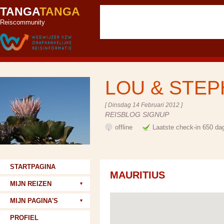
TANGA
TANGA
Reiscommunity
LOU & STE
[ Dinsdag 14 Februari 2012 ]
REISBLOG SIGNUP
offline
Laatste check-in 650 da
STARTPAGINA
MAURITIUS
MIJN REIZEN
MIJN PAGINA'S
PROFIEL