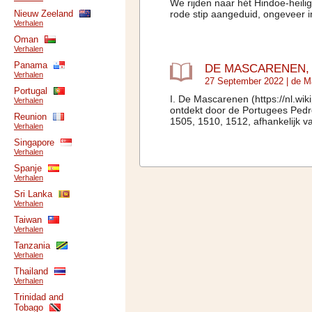
We rijden naar hét Hindoe-heilig
Nieuw Zeeland
rode stip aangeduid, ongeveer i
Verhalen
Oman
Verhalen
Panama
DE MASCARENEN,
Verhalen
27 September 2022 |
de M
Portugal
I. De Mascarenen (https://nl.w
Verhalen
ontdekt door de Portugees Pedr
Reunion
1505, 1510, 1512, afhankelijk 
Verhalen
Singapore
Verhalen
Spanje
Verhalen
Sri Lanka
Verhalen
Taiwan
Verhalen
Tanzania
Verhalen
Thailand
Verhalen
Trinidad and
Tobago