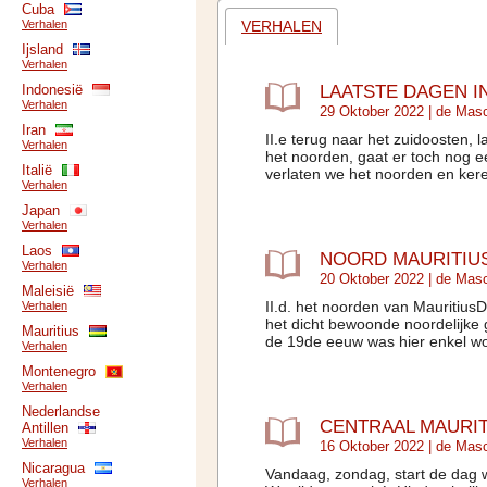
Cuba
VERHALEN
Verhalen
Ijsland
Verhalen
LAATSTE DAGEN I
Indonesië
Verhalen
29 Oktober 2022 |
de Mas
Iran
II.e terug naar het zuidoosten, 
Verhalen
het noorden, gaat er toch nog e
Italië
verlaten we het noorden en keren
Verhalen
Japan
Verhalen
Laos
NOORD MAURITIU
Verhalen
20 Oktober 2022 |
de Mas
Maleisië
II.d. het noorden van Mauritius
Verhalen
het dicht bewoonde noordelijke
Mauritius
de 19de eeuw was hier enkel wo
Verhalen
Montenegro
Verhalen
Nederlandse
CENTRAAL MAURIT
Antillen
Verhalen
16 Oktober 2022 |
de Mas
Nicaragua
Vandaag, zondag, start de dag w
Verhalen