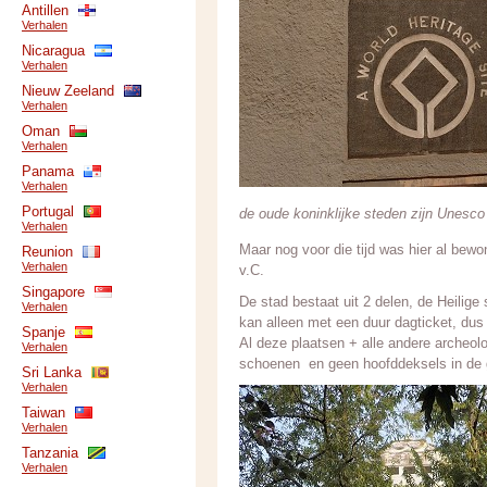
Antillen
Verhalen
Nicaragua
Verhalen
Nieuw Zeeland
Verhalen
Oman
Verhalen
Panama
Verhalen
Portugal
de oude koninklijke steden zijn Unesc
Verhalen
Maar nog voor die tijd was hier al bewo
Reunion
Verhalen
v.C.
Singapore
De stad bestaat uit 2 delen, de Heilig
Verhalen
kan alleen met een duur dagticket, dus
Spanje
Al deze plaatsen + alle andere archeol
Verhalen
schoenen en geen hoofddeksels in de 
Sri Lanka
Verhalen
Taiwan
Verhalen
Tanzania
Verhalen