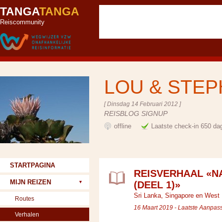
TANGA
TANGA
Reiscommunity
LOU & STE
[ Dinsdag 14 Februari 2012 ]
REISBLOG SIGNUP
offline
Laatste check-in 650 da
STARTPAGINA
REISVERHAAL «N
MIJN REIZEN
(DEEL 1)»
Sri Lanka, Singapore en West 
Routes
16 Maart 2019 - Laatste Aanpas
Verhalen