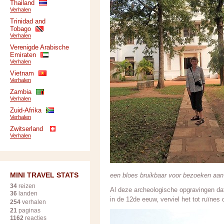
Thailand
Verhalen
Trinidad and
Tobago
Verhalen
Verenigde Arabische
Emiraten
Verhalen
Vietnam
Verhalen
Zambia
Verhalen
Zuid-Afrika
Verhalen
Zwitserland
Verhalen
MINI TRAVEL STATS
een bloes bruikbaar voor bezoeken aan 
34
reizen
Al deze archeologische opgravingen da
36
landen
in de 12de eeuw, verviel het tot ruïnes
254
verhalen
21
paginas
1162
reacties