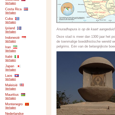
Verhalen
Costa Rica
Verhalen
Cuba
Verhalen
Ijsland
Anuradhapura is op de kaart aangeduid
Verhalen
Deze stad is meer dan 1300 jaar het po
Indonesië
Verhalen
de toenmalige boeddhistische wereld w
pelgrims. Eén van de belangrijkste boe
Iran
Verhalen
Italië
Verhalen
Japan
Verhalen
Laos
Verhalen
Maleisië
Verhalen
Mauritius
Verhalen
Montenegro
Verhalen
Nederlandse