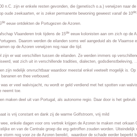
00 n.C. zijn er enkele resten gevonden, die (genetisch o.a.) verwijzen naar d
de
p oude zeekaarten, er is zeker permanente bewoning geweest vanaf de 10
de
5
eeuw ontdekten de Portugezen de Azoren.
de
afschap Vlaanderen trok tijdens de 15
eeuw kolonisten aan om zich op de Az
Portugees. Daarom werden de eilanden soms wel aangeduid als de Vlaamse eil
namen op de Azoren verwijzen nog naar die tijd.
el zijn er wat verschillen tussen de eilanden. Ze werden immers op verschillen
seerd, wat zich uit in verschillende tradities, dialecten, godsdienstbeleving, 
en zijn redelijk onvruchtbaar waardoor meestal enkel veeteelt mogelijk is. Op
, bananen en thee verbouwd.
was er veel walvisjacht, nu wordt er geld verdiend met het spotten van walviss
e neemt toe.
en maken deel uit van Portugal, als autonome regio. Daar door is het gebruik
aat is vrij constant en dank zij de warme Golfstroom, vrij mild
wee, enkele dagen voor ons vertrek krijgen de Azoren te maken met orkaan Gab
elijke en van de Centrale groep die erg getroffen zouden worden. Uiteindelijk
he storm nog voor ze de Azoren bereikt, waardoor de schade eerder beperkt bli