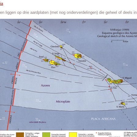
ia
en liggen op drie aardplaten (met nog onderverdelingen) die geheel of deels i