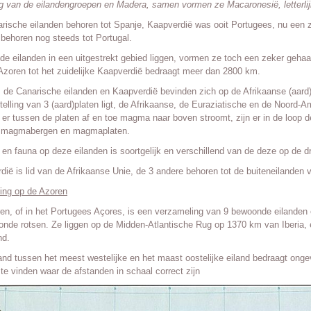
ng van de eilandengroepen en Madera, samen vormen ze Macaronesië, letterlijk
rische eilanden behoren tot Spanje, Kaapverdië was ooit Portugees, nu een z
behoren nog steeds tot Portugal.
de eilanden in een uitgestrekt gebied liggen, vormen ze toch een zeker gehaal
Azoren tot het zuidelijke Kaapverdië bedraagt meer dan 2800 km.
 de Canarische eilanden en Kaapverdië bevinden zich op de Afrikaanse (aard)p
elling van 3 (aard)platen ligt, de Afrikaanse, de Euraziatische en de Noord-A
 er tussen de platen af en toe magma naar boven stroomt, zijn er in de loop d
n magmabergen en magmaplaten.
 en fauna op deze eilanden is soortgelijk en verschillend van de deze op de dr
dië is lid van de Afrikaanse Unie, de 3 andere behoren tot de buiteneilanden
ding op de Azoren
en, of in het Portugees Açores, is een verzameling van 9 bewoonde eilanden
nde rotsen. Ze liggen op de Midden-Atlantische Rug op 1370 km van Iberia
nd.
and tussen het meest westelijke en het maast oostelijke eiland bedraagt onge
 te vinden waar de afstanden in schaal correct zijn