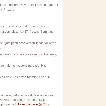
e Noormannen. De Azoren lijken ook voor te
de
-11
eeuw.
oren te vestigen, de Azoren bleven
de
anden, dit tot de 17
eeuw. Sommige
de tijdstippen door verschillende volkeren
…
 enkele vruchtbare plaatsen wordt ananas,
en als toeristische attractie. Het
 van de euro en van rooming zoals in
rielle, het zijn vooral de eilanden van
 verzwakt de orkaan tot een hevige
jft, zie oa
Orkaan Gabrielle (2025) -