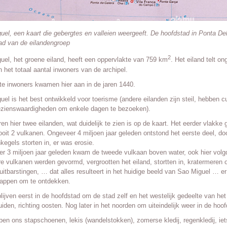
uel, een kaart die gebergtes en valleien weergeeft. De hoofdstad in Ponta Del
ad van de eilandengroep
2
uel, het groene eiland, heeft een oppervlakte van 759 km
. Het eiland telt 
n het totaal aantal inwoners van de archipel.
te inwoners kwamen hier aan in de jaren 1440.
uel is het best ontwikkeld voor toerisme (andere eilanden zijn steil, hebben c
zienswaardigheden om enkele dagen te bezoeken).
ren hier twee eilanden, wat duidelijk te zien is op de kaart. Het eerder vlakk
ooit 2 vulkanen. Ongeveer 4 miljoen jaar geleden ontstond het eerste deel, d
kegels storten in, er was erosie.
r 3 miljoen jaar geleden kwam de tweede vulkaan boven water, ook hier volgd
e vulkanen werden gevormd, vergrootten het eiland, stortten in, kratermeren 
uitbarstingen, … dat alles resulteert in het huidige beeld van Sao Miguel … er
appen om te ontdekken.
lijven eerst in de hoofdstad om de stad zelf en het westelijk gedeelte van he
uiden, richting oosten. Nog later in het noorden om uiteindelijk weer in de hoo
en ons stapschoenen, lekis (wandelstokken), zomerse kledij, regenkledij, iet