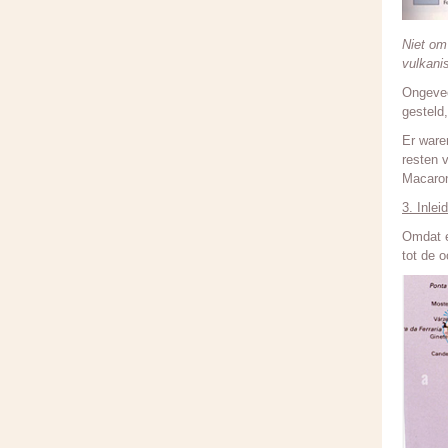
Niet om
vulkani
Ongevee
gesteld
Er ware
resten 
Macaron
3. Inle
Omdat e
tot de o