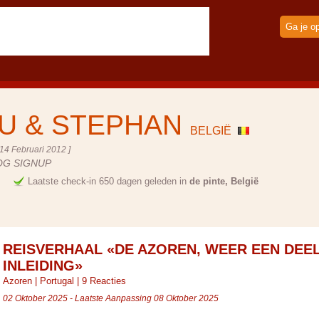
Ga je o
U & STEPHAN
BELGIË
14 Februari 2012 ]
OG SIGNUP
e
Laatste check-in 650 dagen geleden in
de pinte, België
REISVERHAAL «DE AZOREN, WEER EEN DEE
INLEIDING»
Azoren
|
Portugal
|
9 Reacties
02 Oktober 2025 - Laatste Aanpassing 08 Oktober 2025