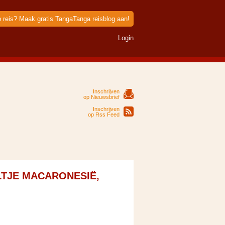
p reis? Maak gratis TangaTanga reisblog aan!
Login
Inschrijven
op Nieuwsbrief
Inschrijven
op Rss Feed
LTJE MACARONESIË,