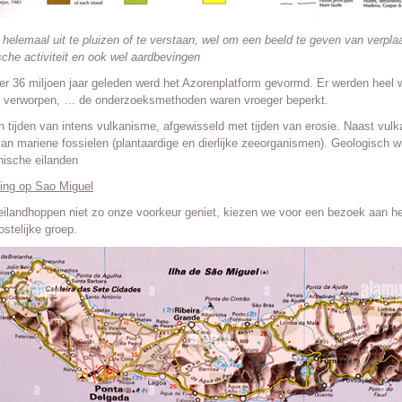
 helemaal uit te pluizen of te verstaan, wel om een beeld te geven van verplaa
sche activiteit en ook wel aardbevingen
r 36 miljoen jaar geleden werd het Azorenplatform gevormd. Er werden heel w
, verworpen, … de onderzoeksmethoden waren vroeger beperkt.
n tijden van intens vulkanisme, afgewisseld met tijden van erosie. Naast vulk
van mariene fossielen (plantaardige en dierlijke zeeorganismen). Geologisch 
ische eilanden
iding op Sao Miguel
ilandhoppen niet zo onze voorkeur geniet, kiezen we voor een bezoek aan het
ostelijke groep.