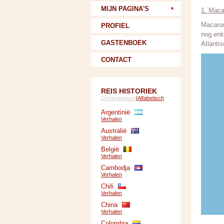
MIJN PAGINA'S
1. Maca
Macaron
PROFIEL
nog enk
GASTENBOEK
Atlanti
CONTACT
REIS HISTORIEK
Chronologisch
|
Alfabetisch
Argentinië
Verhalen
Australië
Verhalen
België
Verhalen
Cambodja
Verhalen
Chili
Verhalen
China
Verhalen
Colombia