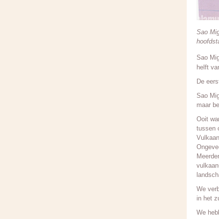
Sao Mig
hoofdst
Sao Mig
helft va
De eers
Sao Mig
maar be
Ooit wa
tussen 
Vulkaan
Ongevee
Meerder
vulkaan
landsch
We verb
in het z
We hebb