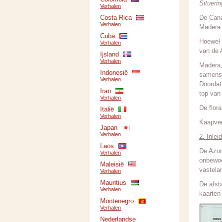
Situeri
Verhalen
Costa Rica
De Cana
Verhalen
Madera 
Cuba
Hoewel 
Verhalen
van de 
Ijsland
Verhalen
Madera,
Indonesië
samenst
Verhalen
Doordat
Iran
top va
Verhalen
De flora
Italië
Verhalen
Kaapver
Japan
Verhalen
2. Inlei
Laos
De Azor
Verhalen
onbewoo
Maleisië
vastela
Verhalen
Mauritius
De afst
Verhalen
kaarten
Montenegro
Verhalen
Nederlandse