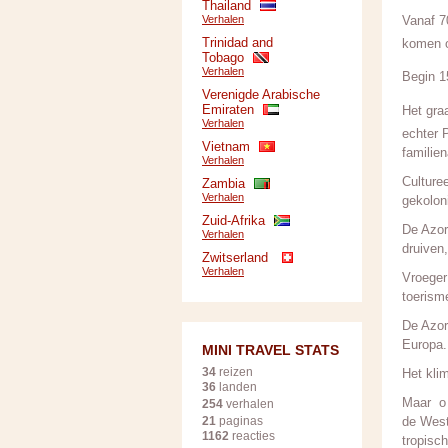
Thailand
Verhalen
Vanaf 7
Trinidad and
komen o
Tobago
Verhalen
Begin 1
Verenigde Arabische
Emiraten
Het gra
Verhalen
echter 
Vietnam
familie
Verhalen
Culture
Zambia
Verhalen
gekoloni
Zuid-Afrika
De Azor
Verhalen
druiven
Zwitserland
Verhalen
Vroeger 
toerism
De Azor
Europa.
MINI TRAVEL STATS
34
reizen
Het klim
36
landen
Maar o 
254
verhalen
21
paginas
de West
1162
reacties
tropisc