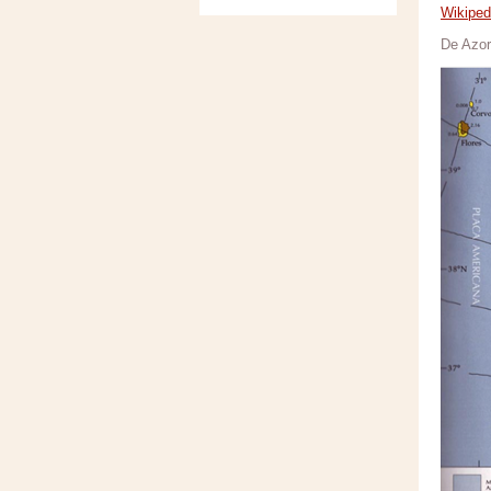
Wikiped
De Azor