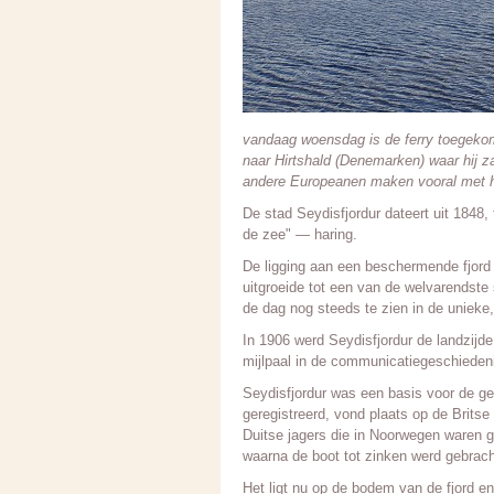
vandaag woensdag is de ferry toegekome
naar Hirtshald (Denemarken) waar hij 
andere Europeanen maken vooral met h
De stad Seydisfjordur dateert uit 1848,
de zee" — haring.
De ligging aan een beschermende fjord 
uitgroeide tot een van de welvarendste
de dag nog steeds te zien in de unieke
In 1906 werd Seydisfjordur de landzijd
mijlpaal in de communicatiegeschieden
Seydisfjordur was een basis voor de gea
geregistreerd, vond plaats op de Britse 
Duitse jagers die in Noorwegen waren ge
waarna de boot tot zinken werd gebrach
Het ligt nu op de bodem van de fjord e