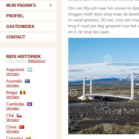
MIJN PAGINA'S
Om van Myvatn naar het oosten te rijde
bruggen heeft deze brug maar de breedte
PROFIEL
er vanaf gisteren, 26 mei, voor een ma
brug 4 maal per dag geopend voor het ve
GASTENBOEK
en is de brug dus open.
CONTACT
REIS HISTORIEK
Chronologisch
|
Alfabetisch
Argentinië
Verhalen
Australië
Verhalen
België
Verhalen
Cambodja
Verhalen
Chili
Verhalen
China
Verhalen
Colombia