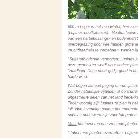
600 m hoger is het nog winter, hier zie
(Lupinus nootkatensis). Nootka-lupine 
van een herbebossings- en bodemherstel
overbegrazing door vee hadden grote d
vruchtbaarheid te verbeteren, werden 
*Stikstofbindende vermogen: Lupines ku
deze geschikter wordt voor andere plan
*Hardheid: Deze soort gedijt goed in 
harde wind.
Wat begon als een poging om de ijsland
Zonder natuurlijke vijanden of concurr
uitgestrekte delen van het land bedekk
Tegenwoordig zijn lupines te zien in he
juli. Hun levendige paarse tint contra
populair onderwerp zijn voor fotografen
Maar
het invoeren van vreemde planten 
* Inheemse planten overtreffen: Lupine