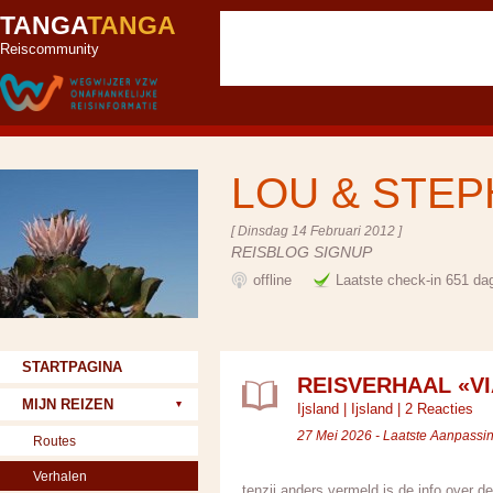
TANGA
TANGA
Reiscommunity
LOU & STE
[ Dinsdag 14 Februari 2012 ]
REISBLOG SIGNUP
offline
Laatste check-in 651 da
STARTPAGINA
REISVERHAAL «VI
MIJN REIZEN
Ijsland
|
Ijsland
|
2 Reacties
27 Mei 2026 - Laatste Aanpassi
Routes
Verhalen
tenzij anders vermeld is de info over