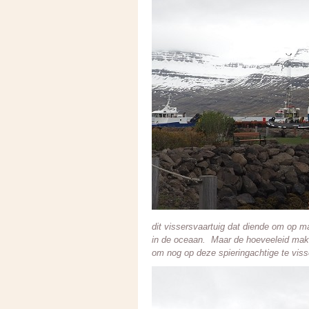
dit vissersvaartuig dat diende om op ma
in de oceaan. Maar de hoeveeleid makre
om nog op deze spieringachtige te viss