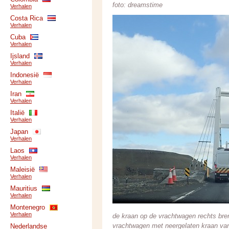
foto: dreamstime
Verhalen
Costa Rica
Verhalen
Cuba
Verhalen
Ijsland
Verhalen
Indonesië
Verhalen
Iran
Verhalen
Italië
Verhalen
Japan
Verhalen
Laos
Verhalen
Maleisië
Verhalen
Mauritius
Verhalen
Montenegro
Verhalen
de kraan op de vrachtwagen rechts bre
vrachtwagen met neergelaten kraan van 
Nederlandse