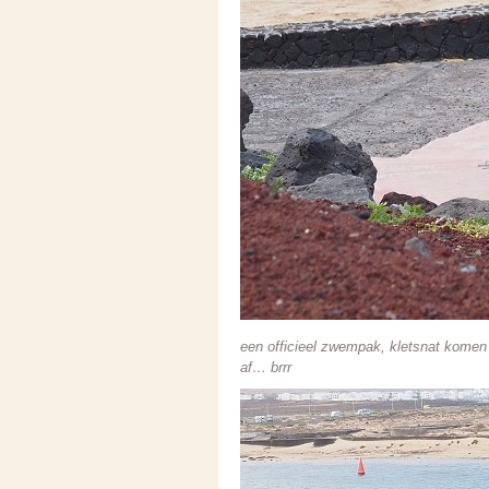
een officieel zwempak, kletsnat komen d
af… brrr