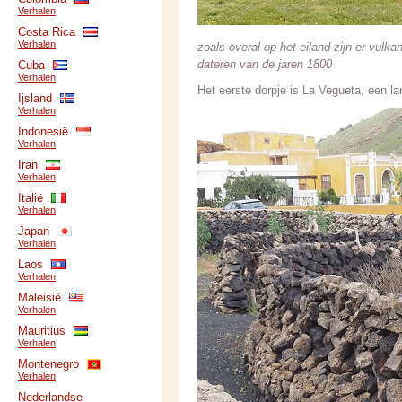
Verhalen
Costa Rica
Verhalen
zoals overal op het eiland zijn er vulkan
dateren van de jaren 1800
Cuba
Verhalen
Het eerste dorpje is La Vegueta, een l
Ijsland
Verhalen
Indonesië
Verhalen
Iran
Verhalen
Italië
Verhalen
Japan
Verhalen
Laos
Verhalen
Maleisië
Verhalen
Mauritius
Verhalen
Montenegro
Verhalen
Nederlandse