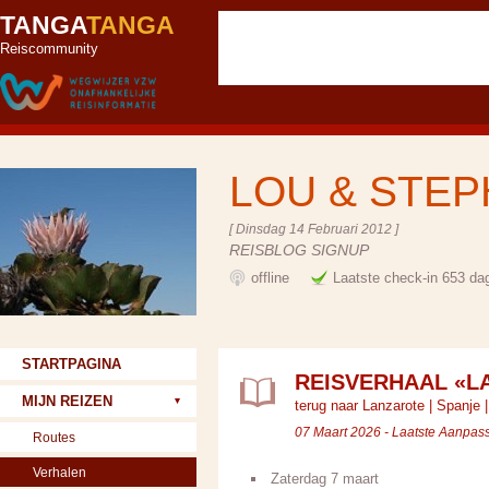
TANGA
TANGA
Reiscommunity
LOU & STE
[ Dinsdag 14 Februari 2012 ]
REISBLOG SIGNUP
offline
Laatste check-in 653 da
STARTPAGINA
REISVERHAAL «L
MIJN REIZEN
terug naar Lanzarote
|
Spanje
07 Maart 2026 - Laatste Aanpas
Routes
Verhalen
Zaterdag 7 maart