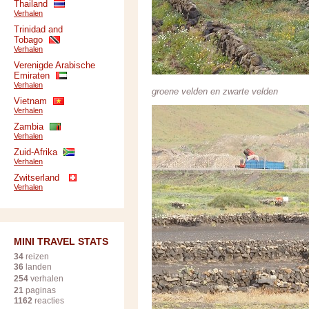
Thailand
Verhalen
Trinidad and
Tobago
Verhalen
Verenigde Arabische
Emiraten
Verhalen
groene velden en zwarte velden
Vietnam
Verhalen
Zambia
Verhalen
Zuid-Afrika
Verhalen
Zwitserland
Verhalen
MINI TRAVEL STATS
34
reizen
36
landen
254
verhalen
21
paginas
1162
reacties