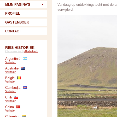
MIJN PAGINA'S
Vandaag op ontdekkingstocht met de au
verwijderd.
PROFIEL
GASTENBOEK
CONTACT
REIS HISTORIEK
Chronologisch
|
Alfabetisch
Argentinië
Verhalen
Australië
Verhalen
België
Verhalen
Cambodja
Verhalen
Chili
Verhalen
China
Verhalen
Colombia