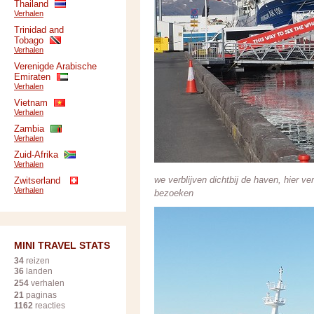
Thailand
Verhalen
Trinidad and
Tobago
Verhalen
Verenigde Arabische
Emiraten
Verhalen
Vietnam
Verhalen
Zambia
Verhalen
Zuid-Afrika
Verhalen
we verblijven dichtbij de haven, hier ve
Zwitserland
Verhalen
bezoeken
MINI TRAVEL STATS
34
reizen
36
landen
254
verhalen
21
paginas
1162
reacties