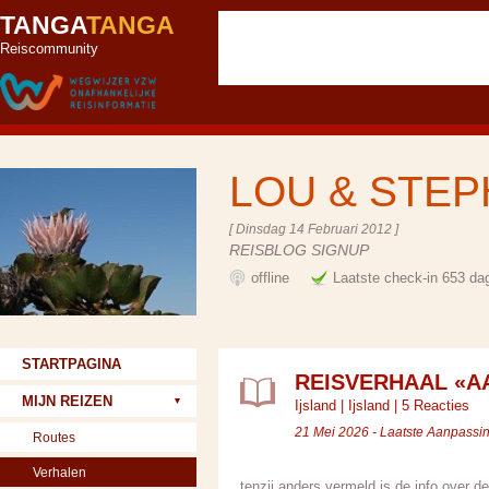
TANGA
TANGA
Reiscommunity
LOU & STE
[ Dinsdag 14 Februari 2012 ]
REISBLOG SIGNUP
offline
Laatste check-in 653 da
STARTPAGINA
REISVERHAAL «A
MIJN REIZEN
Ijsland
|
Ijsland
|
5 Reacties
21 Mei 2026 - Laatste Aanpassi
Routes
Verhalen
tenzij anders vermeld is de info over