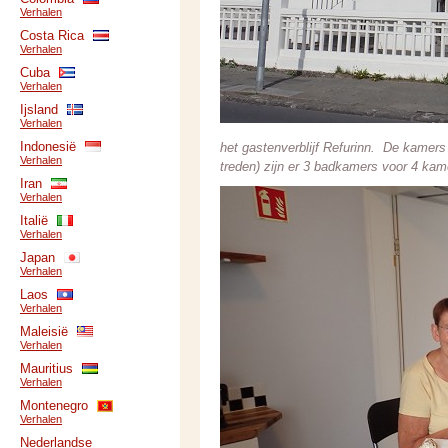
Verhalen
Costa Rica
Verhalen
Cuba
Verhalen
Ijsland
Verhalen
Indonesië
het gastenverblijf Refurinn. De kamers
Verhalen
treden) zijn er 3 badkamers voor 4 kam
Iran
Verhalen
Italië
Verhalen
Japan
Verhalen
Laos
Verhalen
Maleisië
Verhalen
Mauritius
Verhalen
Montenegro
Verhalen
Nederlandse