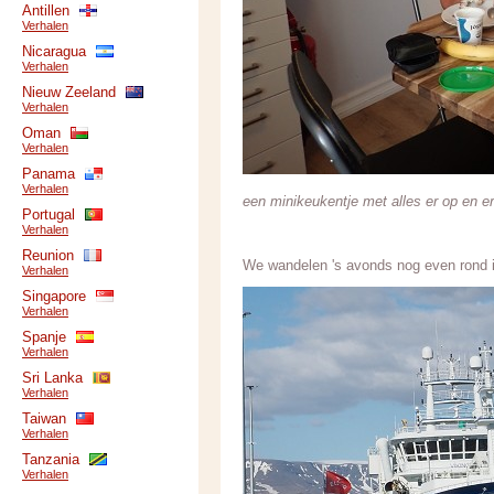
Antillen
Verhalen
Nicaragua
Verhalen
Nieuw Zeeland
Verhalen
Oman
Verhalen
Panama
Verhalen
een minikeukentje met alles er op en er
Portugal
Verhalen
Reunion
We wandelen 's avonds nog even rond in
Verhalen
Singapore
Verhalen
Spanje
Verhalen
Sri Lanka
Verhalen
Taiwan
Verhalen
Tanzania
Verhalen