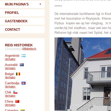
MIJN PAGINA'S
******
PROFIEL
De internationale luchthaven ligt in Ke
met het busstation in Reykjavik. Kleine
GASTENBOEK
Flybus kopen we op her vliegtuig. In h
verder,bij het stadhuis, maar wel een 
CONTACT
Refurinn ligt vlak naast het Spital, het 
REIS HISTORIEK
Chronologisch
|
Alfabetisch
Argentinië
Verhalen
Australië
Verhalen
België
Verhalen
Cambodja
Verhalen
Chili
Verhalen
China
Verhalen
Colombia