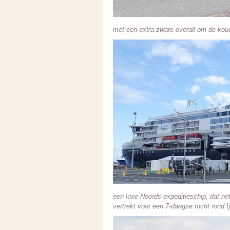
met een extra zware overall om de koud
een luxe-Noords expeditieschip, dat ne
vertrekt voor een 7-daagse tocht rond 