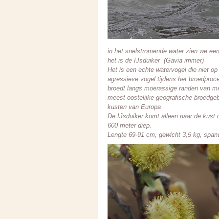
in het snelstromende water zien we ee
het is de IJsduiker (Gavia immer)
Het is een echte watervogel die niet op
agressieve vogel tijdens het broedproc
broedt langs moerassige randen van mer
meest oostelijke geografische broedgeb
kusten van Europa
De IJsduiker komt alleen naar de kust o
600 meter diep.
Lengte 69-91 cm, gewicht 3,5 kg, span