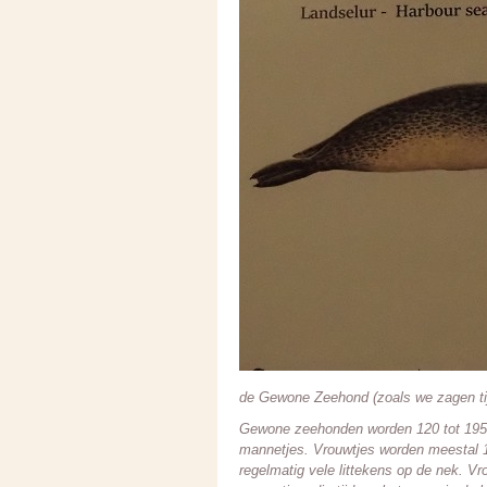
de Gewone Zeehond (zoals we zagen tijd
Gewone zeehonden worden 120 tot 195 ce
mannetjes. Vrouwtjes worden meestal 1
regelmatig vele littekens op de nek. Vr