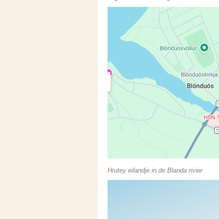
Hrutey eilandje in de Blanda rivier