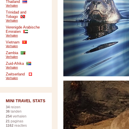
Thailand
Verhalen
Trinidad and
Tobago
Verhalen
Verenigde Arabische
Emiraten
Verhalen
Vietnam
Verhalen
Zambia
Verhalen
Zuid-Afrika
Verhalen
Zwitserland
Verhalen
MINI TRAVEL STATS
34
reizen
36
landen
254
verhalen
21
paginas
1162
reacties