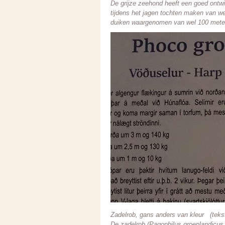
De grijze zeehond heeft een goed ontw
tijdens het jagen tochten maken van we
duiken waargenomen van wel 100 meter
Zadelrob, gans anders van kleur (teks
De zadelrob (Pagophilus groenlandicus,