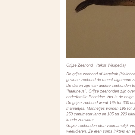
Grijze Zeehond (tekst Wikipedia)
De grijze zeehond of kegelrob (Halichoe
gewone zeehond de meest algemene z
De dieren zijn van andere zeehonden t
"haakneus". Grijze zeehonden zijn over
onderfamilie Phocidae. Het is de enige s
De grijze zeehond wordt 165 tot 330 cen
mannetjes. Mannetjes worden 195 tot 33
250 centimeter lang en 105 tot 220 kil
koude zeewater.
Grijze zeehonden eten voornamelijk vis 
weekdieren. Ze eten soms inktvis en e