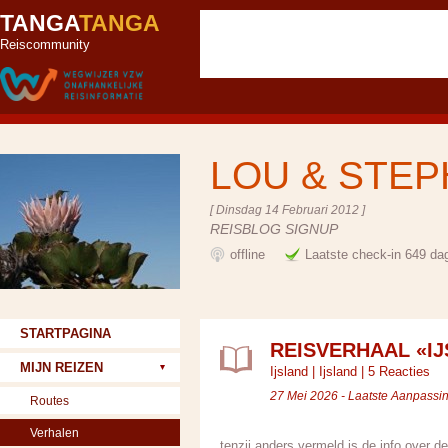
TANGA
TANGA
Reiscommunity
LOU & STE
[ Dinsdag 14 Februari 2012 ]
REISBLOG SIGNUP
offline
Laatste check-in 649 da
STARTPAGINA
REISVERHAAL «I
MIJN REIZEN
Ijsland
|
Ijsland
|
5 Reacties
27 Mei 2026 - Laatste Aanpassi
Routes
Verhalen
tenzij anders vermeld is de info over