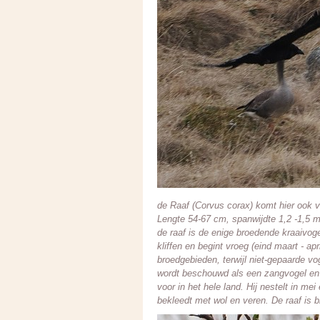
de Raaf (Corvus corax) komt hier ook v
Lengte 54-67 cm, spanwijdte 1,2 -1,5 m
de raaf is de enige broedende kraaivogel
kliffen en begint vroeg (eind maart - a
broedgebieden, terwijl niet-gepaarde v
wordt beschouwd als een zangvogel en 
voor in het hele land. Hij nestelt in me
bekleedt met wol en veren. De raaf is b