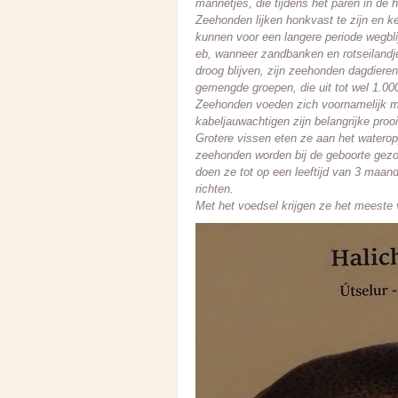
mannetjes, die tijdens het paren in de h
Zeehonden lijken honkvast te zijn en k
kunnen voor een langere periode wegblijv
eb, wanneer zandbanken en rotseilandje
droog blijven, zijn zeehonden dagdieren
gemengde groepen, die uit tot wel 1.000
Zeehonden voeden zich voornamelijk me
kabeljauwachtigen zijn belangrijke proo
Grotere vissen eten ze aan het waterop
zeehonden worden bij de geboorte gezoo
doen ze tot op een leeftijd van 3 maan
richten.
Met het voedsel krijgen ze het meeste