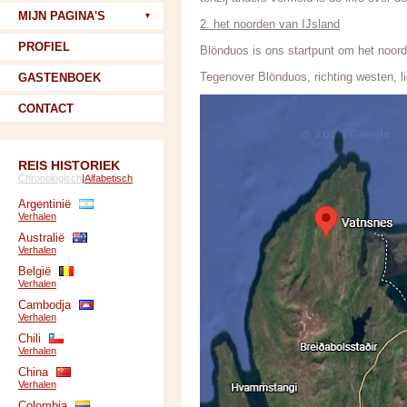
MIJN PAGINA'S
2. het noorden van IJsland
PROFIEL
Blönduos is ons startpunt om het noord
Tegenover Blönduos, richting westen, l
GASTENBOEK
CONTACT
REIS HISTORIEK
Chronologisch
|
Alfabetisch
Argentinië
Verhalen
Australië
Verhalen
België
Verhalen
Cambodja
Verhalen
Chili
Verhalen
China
Verhalen
Colombia