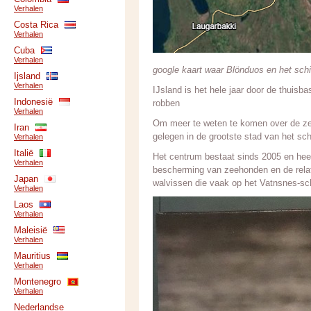
Verhalen
Costa Rica
Verhalen
Cuba
Verhalen
google kaart waar Blönduos en het schi
Ijsland
Verhalen
IJsland is het hele jaar door de thuis
Indonesië
robben
Verhalen
Om meer te weten te komen over de z
Iran
gelegen in de grootste stad van het sc
Verhalen
Italië
Het centrum bestaat sinds 2005 en heef
Verhalen
bescherming van zeehonden en de relati
Japan
walvissen die vaak op het Vatnsnes-sc
Verhalen
Laos
Verhalen
Maleisië
Verhalen
Mauritius
Verhalen
Montenegro
Verhalen
Nederlandse