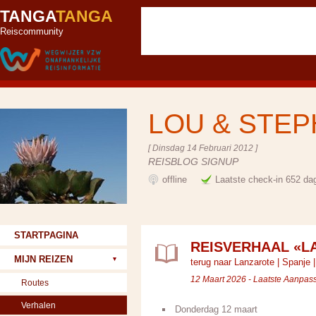
TANGA
TANGA
Reiscommunity
LOU & STE
[ Dinsdag 14 Februari 2012 ]
REISBLOG SIGNUP
offline
Laatste check-in 652 da
STARTPAGINA
REISVERHAAL «L
MIJN REIZEN
terug naar Lanzarote
|
Spanje
12 Maart 2026 - Laatste Aanpas
Routes
Verhalen
Donderdag 12 maart