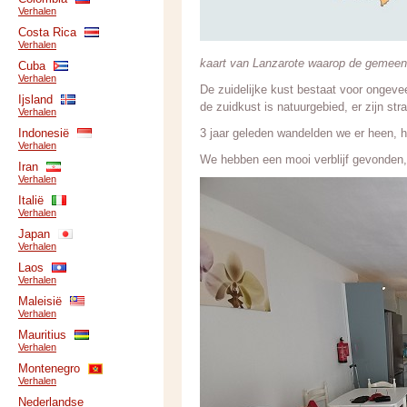
Verhalen
Costa Rica
Verhalen
kaart van Lanzarote waarop de gemeen
Cuba
Verhalen
De zuidelijke kust bestaat voor ongevee
Ijsland
de zuidkust is natuurgebied, er zijn s
Verhalen
Indonesië
3 jaar geleden wandelden we er heen, h
Verhalen
We hebben een mooi verblijf gevonden, 
Iran
Verhalen
Italië
Verhalen
Japan
Verhalen
Laos
Verhalen
Maleisië
Verhalen
Mauritius
Verhalen
Montenegro
Verhalen
Nederlandse