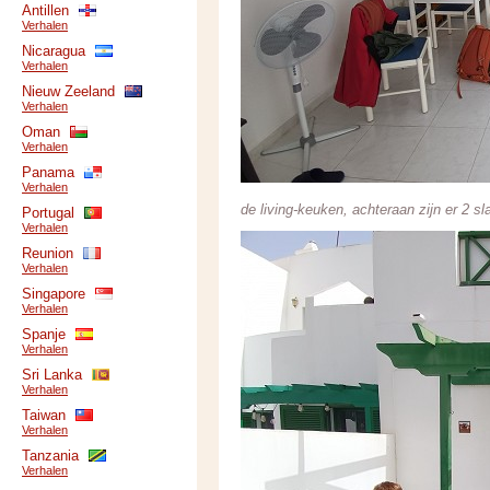
Antillen
Verhalen
Nicaragua
Verhalen
Nieuw Zeeland
Verhalen
Oman
Verhalen
Panama
Verhalen
de living-keuken, achteraan zijn er 2 
Portugal
Verhalen
Reunion
Verhalen
Singapore
Verhalen
Spanje
Verhalen
Sri Lanka
Verhalen
Taiwan
Verhalen
Tanzania
Verhalen