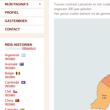
MIJN PAGINA'S
Tussen centraal Lanzarote en het zuide
ongeveer 300 jaar geleden.
PROFIEL
Het ganse zuiden behoort tot de gemee
GASTENBOEK
CONTACT
REIS HISTORIEK
Chronologisch
|
Alfabetisch
Argentinië
Verhalen
Australië
Verhalen
België
Verhalen
Cambodja
Verhalen
Chili
Verhalen
China
Verhalen
Colombia